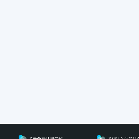
0元免费试用尝鲜
1V1贴心会员服