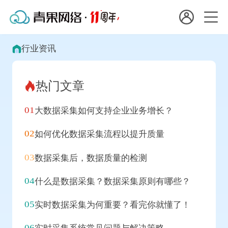
会员名：
国
行业资讯
实名认证
未实名认证
内
热门文章
充值
代
大数据采集如何支持企业业务增长？
订单管理
理
如何优化数据采集流程以提升质量
进入控制台
短效代理
数据采集后，数据质量的检测
隧道代理
退出
什么是数据采集？数据采集原则有哪些？
独享代理
实时数据采集为何重要？看完你就懂了！
长效代理