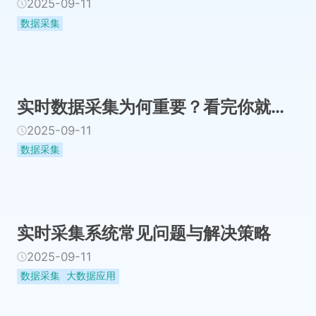
2025-09-11
数据采集
实时数据采集为何重要？看完你就懂了！
2025-09-11
数据采集
实时采集系统常见问题与解决策略
2025-09-11
数据采集
大数据应用