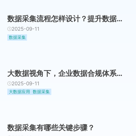
数据采集流程怎样设计？提升数据质量的实战方法论
2025-09-11
数据采集
大数据视角下，企业数据合规体系搭建与应对策略
2025-09-11
大数据应用
数据采集
数据采集有哪些关键步骤？