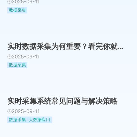
2025-09-11
数据采集
实时数据采集为何重要？看完你就懂了！
2025-09-11
数据采集
实时采集系统常见问题与解决策略
2025-09-11
数据采集
大数据应用