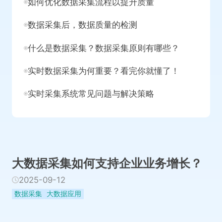
如何优化数据采集流程以提升质量
数据采集后，数据质量的检测
什么是数据采集？数据采集原则有哪些？
实时数据采集为何重要？看完你就懂了！
实时采集系统常见问题与解决策略
大数据采集如何支持企业业务增长？
2025-09-12
数据采集
大数据应用