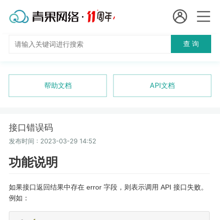
会员名：
查 询
国
实名认证
未实名认证
内
充值
帮助文档
API文档
代
订单管理
理
接口错误码
进入控制台
短效代理
发布时间 : 2023-03-29 14:52
功能说明
隧道代理
退出
独享代理
如果接口返回结果中存在 error 字段，则表示调用 API 接口失败。
例如：
长效代理