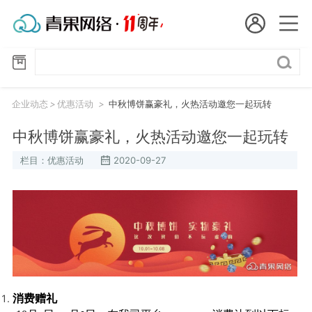
会员名：
官
国
方
公
实名认证
未实名认证
内
告
企业动态
>
优惠活动
>
中秋博饼赢豪礼，火热活动邀您一起玩转
充值
优
代
中秋博饼赢豪礼，火热活动邀您一起玩转
惠
订单管理
活
栏目：优惠活动
2020-09-27
理
动
进入控制台
短效代理
隧道代理
退出
独享代理
长效代理
消费赠礼