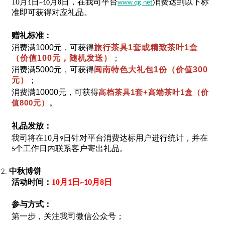
10月
日
月
日，在我司平台
消费达到以下标
1
~10
8
www.qg.net
准即可获得对应礼品。
赠礼标准：
消费满1000元，可获得
旅行茶具1套或精致茶叶1盒
（价值100元，随机发送）
；
消费满5000元，可获得
闽南特色大礼包1份（价值300
元）
；
消费满10000元，可获得
高档茶具1套+高端茶叶1盒（价
值800元）
。
礼品发放：
我司将在10月
日针对平台消费达标用户进行统计，并在
9
个工作日内联系客户寄出礼品。
5
中秋博饼
活动时间：
10月
日
月
日
1
~10
8
参与方式：
第一步，关注我司微信公众号；