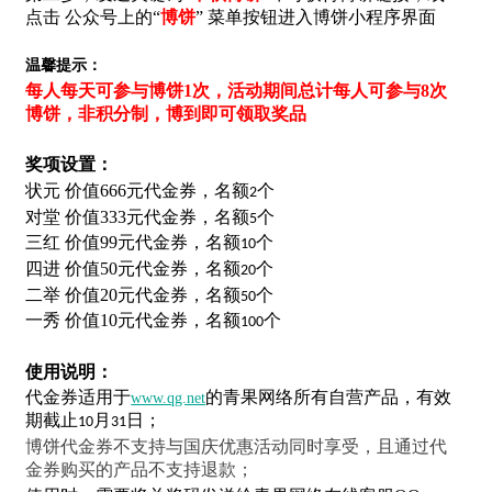
点击 公众号上的“
博饼
” 菜单按钮进入博饼小程序界面
温馨提示：
每人每天可参与博饼1次，活动期间总计每人可参与8次
博饼，非积分制，博到即可领取奖品
奖项设置：
状元 价值666元代金券，名额
个
2
对堂 价值333元代金券，名额
个
5
三红 价值99元代金券，名额
个
10
四进 价值50元代金券，名额
个
20
二举 价值20元代金券，名额
个
50
一秀 价值10元代金券，名额
个
100
使用说明：
代金券适用于
的青果网络所有自营产品，有效
www.qg.net
期截止
月
日；
10
31
博饼代金券不支持与国庆优惠活动同时享受，且通过代
金券购买的产品不支持退款；