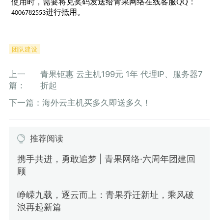
使用时，需要将兑奖码发送给青果网络在线客服QQ：
进行抵用。
4006782553
团队建设
上一
青果钜惠 云主机199元 1年 代理IP、服务器7
篇：
折起
下一篇：
海外云主机买多久即送多久！
推荐阅读
携手共进，勇敢追梦 | 青果网络·六周年团建回
顾
峥嵘九载，逐云而上：青果乔迁新址，乘风破
浪再起新篇