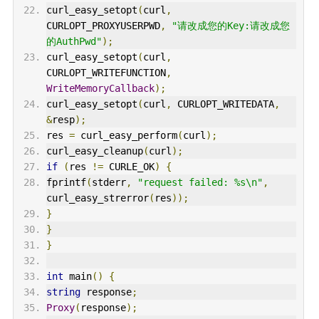
curl_easy_setopt
(
curl
,
CURLOPT_PROXYUSERPWD
,
"请改成您的Key:请改成您
的AuthPwd"
);
curl_easy_setopt
(
curl
,
CURLOPT_WRITEFUNCTION
,
WriteMemoryCallback
);
curl_easy_setopt
(
curl
,
CURLOPT_WRITEDATA
,
&
resp
);
res
=
curl_easy_perform
(
curl
);
curl_easy_cleanup
(
curl
);
if
(
res
!=
CURLE_OK
)
{
fprintf
(
stderr
,
"request failed: %s\n"
,
curl_easy_strerror
(
res
));
}
}
}
int
main
()
{
string
response
;
Proxy
(
response
);