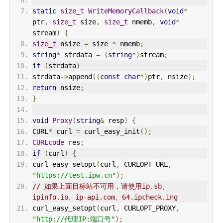
static
size_t
WriteMemoryCallback
(
void
*
ptr
,
size_t
size
,
size_t
nmemb
,
void
*
stream
)
{
size_t
nsize
=
size
*
nmemb
;
string
*
strdata
=
(
string
*)
stream
;
if
(
strdata
)
strdata
->
append
((
const
char
*)
ptr
,
nsize
);
return
nsize
;
}
void
Proxy
(
string
&
resp
)
{
CURL
*
curl
=
curl_easy_init
();
CURLcode
res
;
if
(
curl
)
{
curl_easy_setopt
(
curl
,
CURLOPT_URL
,
"https://test.ipw.cn"
);
// 如果上面目标站不可用，请使用ip.sb、
ipinfo.io、ip-api.com、64.ipcheck.ing
curl_easy_setopt
(
curl
,
CURLOPT_PROXY
,
"http://代理IP:端口号"
);