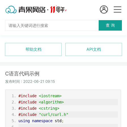
会员名：
查 询
国
实名认证
未实名认证
内
充值
帮助文档
API文档
代
订单管理
理
C语言代码示例
进入控制台
短效代理
发布时间 : 2022-06-21 09:15
隧道代理
退出
#include
<iostream>
#include
<algorithm>
独享代理
#include
<cstring>
#include
"curl/curl.h"
using
namespace
std
;
长效代理