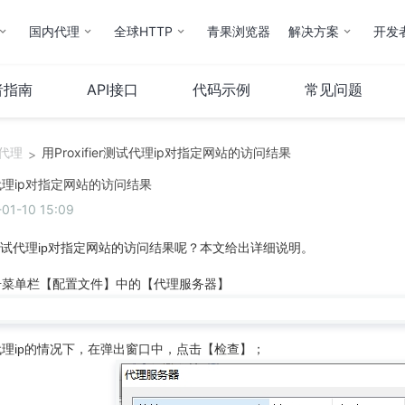
国内代理
全球HTTP
青果浏览器
解决方案
开发
者指南
API接口
代码示例
常见问题
代理
用Proxifier测试代理ip对指定网站的访问结果
>
隧道代理
独享代理
测试代理ip对指定网站的访问结果
1-10 15:09
产品介绍
产品介绍
使用指南
地区锁功能
ier测试代理ip对指定网站的访问结果呢？本文给出详细说明。
使用指南
击菜单栏【配置文件】中的【代理服务器】
API接口
代理ip的情况下，在弹出窗口中，点击【检查】；
短效代理（全球HTTP）
隧道代理（全
产品介绍
产品介绍