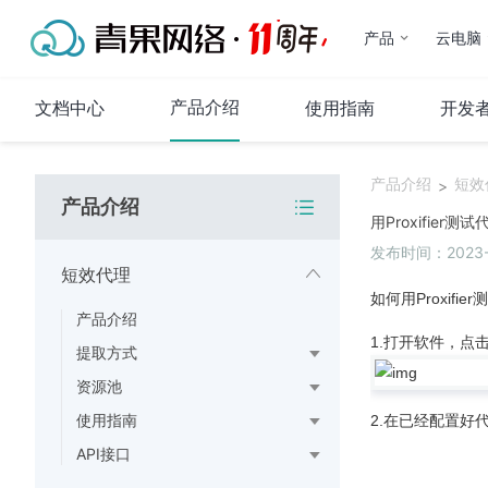
产品
云电脑
产品介绍
文档中心
使用指南
开发
产品介绍
短效
>
产品介绍
短效代理
用Proxifier
发布时间：2023-0
产品介绍
短效代理
提取方式
如何用Proxif
产品介绍
资源池
1.打开软件，点
使用指南
提取方式
API接口
资源池
使用指南
2.在已经配置好
长效代理
API接口
产品介绍