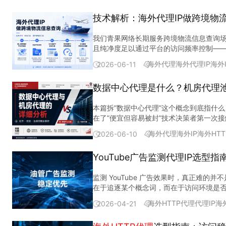
标对IP类型的判定逻辑，不是看价格差。
大并发连接数，防止单台设备吃满所有通
多越好，是”你的目标国家有没有”。 一个
版方案选的是某家海外代理，宣称“千万级I
低是因为IP获取成本低，住宅池贵是因为
用户在目标地区看到的广告内容，住宅池的
置请求频率上限：住宅代理的单次提取上限
转，这层网络架构成本要提前算进去。 海
技术解析：海外代理IP做跨境物
率骤降到60%以下，大量请求返回403或验
子，纯净度高，单价自然高于”低价走量但
致，数据失真但很难被发现。这不是IP“不好用”，是线路类型不匹配。 IP纯净度有没有可测的标准？纯
每天采集量稳定的场景，通道模式月费可控
代理和隧道代理两种产品类型，核心区别在IP切换逻辑： 维度 青果全球HTTP短效代理 青果全球HTTP隧道代理 IP切换方式 提取
理。成功率没有回升。 真实原因：那家代
现在价格里。 价格差的第三层是合规投入
代理IP就是纯净的”，实际上纯净度取决于
量。 方案搭好后，怎么验证跑通了?中转
求自动换IP，无需手动管理 适合场景 需要在一个IP上完成多步操作(登录后采集、分页翻页)的短会话任务 每次请求独立、不需要IP持续保持的高频采集 计费方式 按量提取或
我们青果网络长期服务跨境物流信息查询场景
定逻辑：前三天是“新IP蜜月期”，第四天
低价方案往往在合规投入上做了裁剪，短期
在企业级实践中把海外IP纯净度收敛为两个
转服务器上直接用curl测试： curl -x h
按通道提取 按请求数或按流量 工程成本 需要自行管理IP池、调度轮换 IP调度由服务端完成，接入更简单 按请求数价格(超级池) —— ¥380/月，请求数2(来源：青果网络官
且纯净度足以通过平台的访问频率控制——
站点对IP类型（机房还是住宅）的判定逻
任何跨境采集项目在选型前，都应先确认自身的网络环境和合规要求能否匹配。 单价便宜的
有问题，不是采集策略的锅。 指标二：连
IP，说明代理认证没通过或转发配置有误。 第
网) 按请求数价格(住宅池) —— ¥480/月，请求数2(来源：青果网络官网) 判断口诀：如果你的采集任务是”拿到IP→发几个请求→丢掉IP→拿下一个”，隧道代理更省事；如果
IP做跨境物流查询时，默认流程是：买代理
机房池和住宅池，到底什么时候该用哪个？
排查工时、项目延迟损失。 无效流量消耗。 业务成功率每下降1个百分点，实际流量消耗就要上浮。企业级采集任务通常有重试机制，目标站点返回403、429或空响应时，
网），在这个窗口内IP应该保持可用；如果存活期内就被限制，说明IP在分
https：//httpbin.org/ip
是”拿到IP→在这个IP上做一组连续操作
海外代理
海外代理IP
海外I
2026-06-11
上： 约束 具体表现 对代理的要求 地域访问限制 部分海外物流平台仅对特定国家/地区IP返回完整物流信息，非目标地域的IP会被重定向或返回空数据 代理出口IP必须落在目
大概60%是商品列表页的批量抓取（页面
爬虫会自动重试。池纯净度不够的方案，重试
标站点，统计成功数 存活期内可用率 ≥98% 单IP在存活周期内持续请求，统计成功率 IP池日更率 需覆盖目标国家的IP消耗速度 连续3天测同一国家的IP重复率 纯净度不是一
的工程量；而商品详情页的深度采集(需要在
标国家/地区 请求频率控制 物流平台对同一IP的查询频次有上限，超频后触发验证码或临时限制访问 代理需支持IP轮换，单IP请求间隔可控 IP 出口纯净度 被其他业务污染过
把两种完全不同的采集任务混在同一条住宅代理通道里跑。 采集任务 页面特征 目标站点判定严格度 适配IP类型 商品列表
2025，样本=数百家），观察到一个反
个静态参数，它与采集目标强相关。同一批I
海外隧道代理按流量计费和短效代理按量提取
数据中心代理是什么？机房代理
的IP可能已被物流平台标记，即使地域正确也查不到数据 代理的I
对IP类型不敏感 机房超级池（成本低） 商品详情深度采集 页面大、需渲染、单次请求流量高 高，对住宅IP有明显偏好 住宅池（通过率高） 60%的请求量（列表抓取）完全
2024-2025，样本=数百家跨境选品
要在自己的真实任务上跑数据。 日更60
在价格。 做海外数据采集，本篇判断怎么
细也没用。下面按操作顺序逐步拆解。 确认查询目标与出口地域动手配代理之前，先列清楚要查哪些物流平台、这些平台的服务器部署在哪个国家/地区。 操作要点： 列出目
不需要住宅池的高通过率，用机房超级池就
IP被标记了，还是请求频率过高，还是爬
组合才不浪费预算？三维的优先级不是固定的
的三重匹配。 基于这条判断，选型落到我
本篇拆”数据中心代理”这个概念到底指什
标平台清单：常见的跨境物流平台覆盖欧美
是“场景适配”关系。高频批量、目标站点
延迟损失。 跨境选品有时间窗口，广告监
够用，再选超级池压成本，纯净度在商品列表
效代理超级池按量提取是起步选项，9.9元/
在了”便宜但容易被封”技术决策者第一次接
整；再用非目标国家的IP测一次，看是否
会出问题。 两条采集线跑同一个代理通道，会出什么问题？第二个坑解决了“机房池vs住宅池”的选择，但团队很快踩进第三个坑：他们的选品采集和物流信息采集共用同一条
成本在报价单里看不到，但决策者心里有数。
本可控。 场景二：海外广告效果监测 优先
需要真实住宅环境出口的场景，青果的全球H
只说了一半。 被封的根因不是”出口来自机房
组，后续分别配置对应地域的代理出口 选
代理通道。 物流信息采集的特征是：请求
式做损益评估，比对着价格表逐行比价有用得多。
心市场。 推荐组合：海外短效代理·住宅池
海外代理
海外IP
海外HT
品都仅支持在境外网络环境下使用。 池型回
2026-06-10
模式，那么IP是机房出口还是住宅出口，
式可选（以下数据均来源：青果网络官网）： 维度 海外短效代理 海外隧道代理 IP 轮换方式 按存活时间自动轮换，存活 1–60 分钟（不限流量套餐 5–1440 分
高、IP轮换快、单次请求生命周期短。 两条线共用同一条通道，带来的问题是互相
算，在于把”隐性成本显性化”。下面用一个跨境选品场景做对照： 评估维度 低价方案（3元/G） 质量优先方案（7元/G）
分析 优先级：国家覆盖精度 > 纯净度 
代理
能在国内网络环境下使用吗？ A：不
件事实，会导致两个常见误判： 误判一：所有场景都该用住宅代理，结果流量成本翻倍，但采集成功率没有显著提升误判二：数据中心代理只适合”不重要的任务”，把高并
自动换 IP，无需手动管理 适合的查询模式 同一运单号需多次查询状态更新，IP 需保持一段时间 批量查询不同运单号，每个请求独立 计费·机房超级池 按量 3 元/G 起；不限
拉进了限制名单物流采集需要IP存活时间
际消耗流量 约588G 约515G 月流量费 约1764元 约3605元 月运维排查工时 约40小时 约8小时 运维工时成本（按150元/时） 6000元 1200元 项目延迟（月均） 2-3天 极
理·超级池·按流量，每次请求自动换IP，1000GB档4.5元/GB（来源：青果网络
内办公，需要在境外部署服务器作为采集节
YouTube广告监测代理IP选型
发、高吞吐量的核心采集任务排除在外 数据中心
流量 99 元/通道起 按量 4 元/G 起；不限流量按请求 190 元/请求起 计费·住宅池 按量 7 元/G 起 按量 7 元/G
反复遇到过同一类问题：两条业务线共用代
少 月总成本（不含延迟） 约7764元 约4805元 数字是示意性的，但逻辑是普适的：当业务成功率差距超过10个百分点，运维工时差距超过4倍时，流量单价上的”便宜”几乎
池） 纯净度 海外短效代理·超级池 广告效果监测 线路（住宅池） 纯净度 国家覆盖 海外短效/隧道代理·住宅池 搜索结果区域差异分析 国家覆盖精度 纯净度 线路（超级池） 海
术上可以，但不建议同一个采集任务混用。
（IDC）的 ASN 下，由机房服务器直接提供出
带宽峰值 不限带宽峰值 选择判断： 批量查不同运单号 → 海外隧道代理更合适，每请求自动换 IP，不用自己管轮换逻辑追踪同一运单的状态变化（间隔数分钟反复查同一运单
集任务分配不同的IP子池，子池之间故障
一定会被隐性成本吃掉。 这套评估框架适
外隧道代理·超级池 跨境物流信息查询 国家覆盖精度 线路（超级池） 纯净度 海外短效代理·超级池 需要强调的边界：以上框架针对的是境外网络环境下的公开数据采集。海外
级池，敏感的走住宅池。我们青果网络在服
监测 YouTube 广告效果时，真正难
带宽高、延迟低 机房服务器直连骨干网，不受住宅宽带的
号） → 海外短效代理更合适，同一IP保
省的是配置成本，赔的是两条线的连续可用率。 三个坑踩完，这个团队最终的选型路径长什么样？复盘这个团队从踩坑到纠偏的全过程，选型路径可以拆成
流信息查询的团队可以把”运维排查”换成
代理仅支持在境外网络环境下使用（来源：青果网络官网），境内网络环境
A：看月消耗量。按请求数适合并发稳定、月
在于追逐某个概念词，而在于访问环境是否
WHOIS 查询可识别 目标站点如果检测 ASN 归属，可能标记；如果只
台对IP类型判定严格 → 住宅池（7 元
的判定逻辑选IP类型。 先搞清楚目标站
设计有问题，换再贵的IP池也解决不了成功率问题。代理IP解
家IP多”，而是“国家覆盖精度、线路类
景，用多少算多少，超级池9.9元/GB起
的单位数据成本更可控 与住宅代理的本质区别：住宅代理的IP注册在 ISP 分配给家庭用户的 ASN 下，从网络拓扑上看”更像真人访问”。但”更像真人”是一个手段，不是目的
询需求，需评估是否适用国内的独享代理或长效代理。 协议选择与鉴权配置代理类型确定后，配置协议和鉴权。 协议选择： HTTP（
分通道。 高频短会话（选品列表抓取）和
本篇判断：海外数据采集的选型不应该从每
海外短效代理·超级池按量计费9.9元/GB
海外HTTP代理
代理IP
海
2026-04-21
阶梯降价具体怎么算？ A：以超级池短效代理按量提
——目的是采集成功率。如果目标站点的检测逻辑不依赖 ASN 归
HTTP 协议，选 HTTP（S） 即可SOCKS5：
子池，子池之间故障隔离。这一步在采集量
选型落到两类海外产品上：做商品列表批量
监测、搜索结果区域差异分析这类需要贴近真
至3元/GB(来源：青果网络官网)。住宅池
中，数据中心代理通常对应”机房代理池”
证 多台服务器共用同一代理账号，或服务器IP不固定 在请求头或代理连接时传入
径纠偏后，选品采集成功率从60%回到96%，
源：青果网络官网）走得通，日更600万
果网络官网），每次请求自动换IP，纯净
估的业务提前规划采购量。 Q5：
海外HT