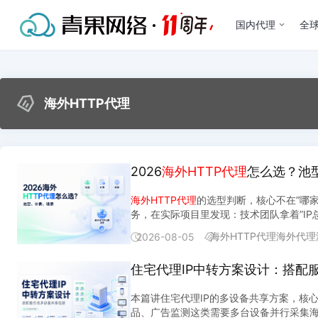
国内代理
全球
海外HTTP代理
2026
海外HTTP代理
怎么选？池
海外HTTP代理
的选型判断，核心不在”哪
务，在实际项目里发现：技术团队拿着”IP
HTTP代理
，只比IP总量和单价够吗？不够
海外HTTP代理
海外代理
2026-08-05
研时，通常第一步就是列一张参数对比表：
拉开差距的是三件事： 判断维度 回答的问题 选错的后果 池型(超级池vs住宅池) 采集目标对IP类型的识别严格程度 用超级池采住宅环境敏感的目标，成功率骤降；用住宅池采
住宅代理IP中转方案设计：搭配
对IP类型不敏感的目标，白花一倍成本 计费模型(按量vs按通道vs按流量) 业务的流量消耗模式和并发需求 高并发用按量提取，单通道上限卡脖子；低频稳定用按通道，通道
闲置浪费 场景适配(采集节奏、地域精度、合规边界) 业务对出口稳定性和地域覆盖的具体要求 跨境选品要多国切换，征信查询要固定出口，混着用必出问题 这三层判断，哪
本篇讲住宅代理IP的多设备共享方案，核
一层选错，后面的优化都是修修补补。下面
品、广告监测这类需要多台设备并行采集海
池和住宅池两种资源池，对应的不是”质量高