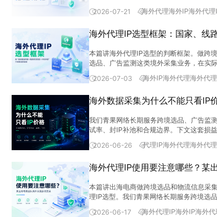
行，是没有中转层，认证散落、带宽争抢、
网络的全球HTTP短效代理超级池按量计费9.
海外代理
海外IP
海外代理I
2026-07-21
设备数一旦上去，三个工程成本会线性增长： 成本类型 直连模式的问题 中转模式怎么解决 认证管理 每台设备单独配账密或白名单，改一次密码要改N台 中转服
的采集目标。我们青果网络的全球HTTP短效代理住宅
代理认证信息，终端设备只认中转层 带宽争抢 所有设备共用代理带宽，高负载设备把低优先级任务挤掉 中转层按设备或任务做带宽分配，互不挤占 故障排查 某台设备请求失
级池 青果全球HTTP住宅池 IP来源 机房节点 真实住宅网络 按量单价(起步) 9.9元/GB(来源：青果网络官网) 19.9元/GB(来源：青果网络官网) 1000GB阶梯单价 3.5元/GB(来
海外代理IP选型框架：国家、线
败，不知道是代理的问题还是设备自己的问题 中转层统一记日志，故障定位
源：青果网络官网) 9元/GB(来源：青果网络官网) 通道提取月费 ¥159/通道/月(来源：青果网络官网) ¥189/通道/月(来源：青果网络官网) 适合
设备采集团队），观察到一个临界点：设备
物流信息查询、公开数据汇集 海外广告效果监测、多地域可见性分析、需贴
本篇讲海外代理IP选型的判断框架。做跨境
增长后的工程必需品。 重要边界：本文讲
标不区分IP类型的场景 实际选型判断：先看你的采集目标对IP来源有没有区分能力。做跨境选品抓商品列表，大部分电商平台对机房IP的访问频次控制相对宽松，超级池就
选品、广告监测这类境外采集业务，在实际
中，境内服务器做中转走不通。 中转架构该怎么画?整套方案分三层，请求从左到右流
够；做海外广告效果监测，需要模拟真实用
为什么不能只看IP总量和单价？多数技术
请求，不直接持有代理认证 中转服务器层 代理转发服务（Squid、Nginx、3proxy等） 境外云服务器 统一持有代理认证，做请求转发、带宽分配、日志记录 住宅代理层 住宅
型，第二道分叉是计费模型。我们青果网络
海外IP
海外代理
海外代理
2026-07-03
勉强成立，但放到海外采集场景就会失效。
代理IP服务 代理服务商 提供真实住宅IP出口，协议支持HTTP、H
消耗扣减。适合采集量波动大、不需要固定并发通道的业务。 资源池 起步规格 单价 有效期 单次提取上限 超级池 10GB 9.
口涉及200+国家和地区（来源：青果网络
站点。终端设备只需要知道中转服务器的地址和端口，不需要知道
5GB 19.9元/GB(阶梯5GB起17.8元/GB) 45天 100(来源：青果网络官网) 按通道提取(短效
海外数据采集为什么不能只看IP
覆盖到了”，更不等于“覆盖到了且IP类型匹配”
跳数）配置按并发设备数定：10台以内1核2G
稳定并发的业务。超级池¥159/通道/月，
IP总量越大越好 总量大但目标国家IP少，等于没覆盖 单价越低越好 机房池和住宅池价差近一倍，价格低可能是池型不匹配 国家数越多越好
3proxy，轻量且配置灵活 认证和鉴权
出口的场景，省去手动管理IP的工程成本。 资源池 起步规格 单价 有效期 超级池 10GB 9.9元/GB 45天(来源：青果网络官网) 住宅池 5GB 19.9元/GB(阶梯5GB起17.8元/G
我们青果网络长期服务跨境选品、广告监
的IP深度够用 国家覆盖精度怎么判断？国家覆盖精度指的不是“支持多少个国家”，而是“目标国家有多少可用IP、IP分布是否覆盖主要城市和运营商”。 举个跨境选品的例子：
IP（来源：青果网络官网）。在中转架构
45天(来源：青果网络官网) 三种模型的选择逻辑： 业务特征 适配计费模型 理由 采集量波动大，有高峰有低谷 按量提取 高峰多用、低谷少用，不浪费固定通道费 7×24持续
试率、封IP补池和合规边界。下文这套损益
做东南亚市场的商品列表采集，需要的是泰
的转发配置中写入账密。这一段只配一次，所有终端设备的请求经过中
采集，并发稳定 按通道提取 通道费固定，不因流量波动产生额外成本 每次请求需要不同出口IP 按流量(隧
回答”采集任务花多少钱”。 一个跨境选
商品价格、库存信息就不是目标市场的真实数据。 判断国家覆盖精度的三个动作： 动作 目的 
IP不需要加。中转服务器IP变动时只改一
取(小规格) 超级池10GB/¥99即可启动测试(来源：青果网络官网) 大流量阶梯降价是关键：做跨境选品、海外
代理IP
海外代理
海外代理
2026-06-26
最低的方案如果重试率高出30%，实际消
接口查询指定国家可用IP数 测目标国家出口真实性 确认IP地理位置与标注一致 用第三方IP归属地查询工具抽测10-20个IP 跑目标站点实际采集 确认能正常访问目标国家的本
段：终端设备→中转服务器（本地认证） 中转服务器对终端设备做访问控制，常见做法：
1000GB。超级池100GB阶梯6.8元/GB，
案每G单价5元但业务成功率99%。跑同一批
地化内容 用采集到的IP请求目标站点，检查返回内容是否为目标地区版本 我们青果网络的全球HTTP
端设备IP不固定（如远程办公） 中 VPN内网 终端设备数多且需要网络隔离 高 推荐做法：终端设备IP固定时用IP白名单，最省事;不固定时用账密，中转软件（如Squid）的
梯9元/GB(来源：青果网络官网)。阶梯
海外代理IP使用要注意哪些？某
便宜，但算上A方案额外消耗的运维排查时
只是前提，精度需要你在自己的目标国家
ACL配置即可实现。不建议中转服务器完
定性是技术决策者最关心的第三根轴。但”稳
点风控，需要人工介入切池、调策略，这些
己的网络出口环境。 超级池和住宅池，什
容易踩的坑。青果的海外住宅代理·通道提取
均值，企业级采集更应该关注的是”高峰期
本篇讲出海电商做跨境选品和物流信息采集
发。 海外代理IP的价格差，背后到底差在哪?差在池型、纯净度维护成本和合规投入三件事上。 海外代理IP主要分两个池型：机房超级池和住宅池。两者价格差距明显，但差
问题。 维度 超级池（机房IP）（来源：青果网络官网） 住宅池（住宅IP）（来源：青果网络官网） IP来源 数据中心分配 真实住宅宽带分配 采集目标对IP类型的判定 部分站
个通道对应2Mbps带宽。10台设备并发采
新窗口(来源：青果实践观测，2025年Q
理IP选型。我们青果网络长期服务跨境选
距不是”好坏”而是”用途”。 对比维度 机房超级池 住宅池 典型单价 3元/G起（来源：青果网络官网） 7元/G起（来源：青果网络官网） IP来源 数据中心机房 真实住宅网络出口
点对机房IP段有访问频次限制 贴近真实用户访问环境，被判定为异常请求的概率更低 
道转发附加10元/通道/月。 思路二：按
持：全球HTTP代理支持HTTP、HTT
和任务污染已经把采集成功率拉到不可用。
适配场景 商品列表批量抓取、公开数据采集等对IP
结果区域差异分析、社交平台公开数据采集 价格基线（按量计费） 9.9元/GB起 19.9元/GB起 大流量阶梯 1000GB档3.5元/GB 1000GB档9元/GB 选型判断的关键：看
起，1000GB档可降至9元/GB（来源：青果网络官网）
议转换。 地域覆盖：覆盖200+国家地
海外代理IP
海外IP
海外代
2026-06-17
背景是：某跨境电商SaaS服务商，日常要
名单同步 住宅IP天然纯净度高，但池规模受限 被识别风险 部分目标站点对机房IP段有识别策略 与普通用户访问无差异，识别难度高 价格差的第一层是池型差