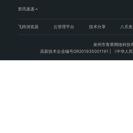
资讯速递
飞跨浏览器
云管理平台
技术分享
八爪鱼
泉州市青果网络科技有限公司C
高新技术企业编号GR201935001191 | 《中华