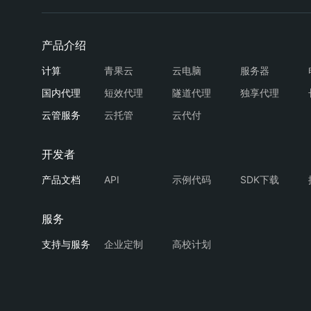
限流量套餐哪个划算? 物流查询的单次请求
道保持稳定性时，不限流量套餐更可控（来源
每组配对应国家/地区的代理出口。查询量
据，怎么排查? 按顺序排查：① 出口IP
请求频率是否超限（降频后观察是否恢复
青果云
云电脑
服务器
短效代理
隧道代理
独享代理
云托管
云代付
API
示例代码
SDK下载
企业定制
高校计划