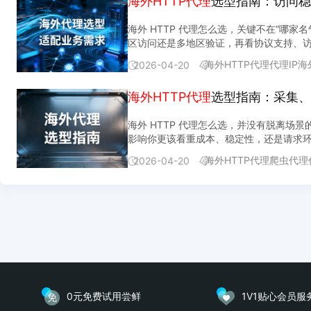
海外HTTP代理
选型指南：访问稳
网）： 接入形态 计费模式 IP 切换方式 起步价 适配场景特征 海外短效代理（超级池） 按流量计费 按存活时间自动轮换，1–60 分钟 3 元/G 起 采集端自主控制IP存活，适合
到白名单 配置示例（Python requests 库 + 账密认证）： import requests proxies = { "http"： "http：//用户名：密码@代理地址：端口"， "https"： "http：//用户名：密
据）。关键变化不在于换了更大的IP池，
择我们青果网络的海外短效代理·住宅池7元
款单价低。 常见问题Q1：海外代理IP
官网)。绝大多数主流采集框架(Scrapy、
有调度能力的团队 海外隧道代理（超级池） 按流量计费 每次请求自动换 IP，0 代码接入 4 元/G 起 不想改采集端代码，希望即接即用的团队 两种形态共享同一个机房代理池
码@代理地址：端口" } response = requests.get（ "https：//目标物流平台查询接口"， proxies=proxies， timeout=15 ） print（response.status_code，
采集踩坑的根因不在IP池大小，而在“IP
功率回答的是”采集任务花多少钱”。企业级
广告效果监测的任务走住宅池保真实性，两
方可用率99.9%(来源：青果网络官网)
海外 HTTP 代理怎么选，关键不在“
底层资源，协议全线支持 HTTP(S)/S
response.text[：200]） 接入后先跑一次单条查询，确认返回数据完整再接入批量逻辑。 请求频率与IP轮换策略怎么设接入成功后，稳定性取决于请求频率和IP轮换策略是否
列表批量抓取这类对IP类型不敏感、请求
的判定逻辑。目标站点如果不区分IP来源类
标国家的IP覆盖够不够用？ A：最直接的
满一个业务周期，统计实际成功率、平均响
住宅池起步价 7 元/G 起（来源：官网）—
合理。 频率控制原则： 单IP请求间隔 ≥3–5 秒（具体取决于目标平台的频率控制策略，需实测确认）并发数控制：代理端不限并发，但目标平台有自己的并发容忍度——代理
集和物流信息跟踪这类目标站点判定严格、
得通。差价不是质量差，是IP来源类型的
量且重复率低于10%，说明覆盖深度够用。
上的差异，选型判断应该回到”采集目标对IP出口类型的检测逻辑”上。 什么场景该用数据中心代理，什么
不限并发不等于目标站点不限并发，上线前必
隔离，选品线和物流线各走各的出口。做高
A：指使用海外代理IP服务时，用户的网
海外HTTP代理
代理IP
海
的，今天纯净的IP明天可能被目标站点标记
2026-04-20
你”的问题。按目标站点的检测逻辑拆分： 数据中心代理（机房超级池）更适配的场景
立即重试”识别为异常行为 IP 轮换策略对照： 查询模式 推荐策略 批量查不同运单（海外隧道代理） 每请求自动换 IP，不用额外配置 追踪同一运单（海外短效代
见问题Q1：海外代理IP的机房池和住宅池
件，避免采购后才发现不可用。 Q3：怎么
青果网络官网）的池子，在多数公开数据采
台商品列表等——这类目标对请求来源的IP
单用同一IP持续查，间隔 3–5 秒；IP 存活到期后自动分配新 IP 混合模式（批量 + 追踪） 批量部分走隧道
坏，是IP类型对采集目标的判定逻辑不同
率。单次抽测拿到99%的可用率不说明问
理和海外隧道代理怎么选？ A：看你是否
海外HTTP代理
选型指南：采集、
发、带宽敏感的采集任务：单日百万级请求量
节：物流查询的请求体通常很小（单次几 K
怎么判断目标站点是否区分机房IP和住宅I
为池纯净度的默认评估基线。 Q4：不限
IP，切换逻辑下沉到服务端，采集程序不
实时数据监控：我们在服务广告监测场景的客
预估的 30%——因为物流查询的响应体远
正常、之后骤降，大概率是目标站点对机房
源：青果网络官网）更划算，存活时间5-
Q5：海外代理IP能在国内网络环境下使
海外 HTTP 代理怎么选，并没有脱离
断运行，机房代理的延迟稳定性（平均
上线前的自测验证清单配置完成后，正式上量前过一遍验证清单： 验证项 验证方法 通过标准 出口地域正确 用代理
能。海外代理仅支持在境外网络环境下使
短效代理有什么区别? A：核心区别在IP切
型前先确认采集服务器部署在境外网络环境
影响你更该看重成本、稳定性，还是请求环
命中目标国家 返回数据完整 用代理查一个已知运单号，对比预期返回的字段结构 字段完整，无截断、无重定向 频率可控 以目标频率连续请求 100 次，记录成功/失败/被限制
Q4：采集任务之间的“业务隔离”具体怎
式采集，短效代理合适；做对IP连续性没有
集，淡季几乎不用）选按量计费，用多少付
次数 成功率 ≥95% 轮换生效 连续 10 次请求后记录出口 IP，确认IP在预期内轮换 隧道代理每次不同；短效代理存活期内一致 长时间稳定性 以正式频率连续运行 6 小时，记
服务实践中，把这条做成默认配置：选品
海外HTTP代理
爬虫代理
代理IP时，除了价格和成功率，还该看什么
2026-04-20
道159元/月起（来源：青果网络官网），
录可用率 可用率 ≥99% 验证不通过时的排查顺序：先查出口地域是否正确 → 再查频率是否超限 → 最后查IP纯净度（是否被目标平台标记）。按这个顺序排，能用最低成本定
Q5：海外采集的代理IP存活时间一般需要
是否都支持；第三是合规边界，供应商是
位问题。 跨境物流查询中容易踩的三个坑坑一：境内外网络环境混用。 海外代理仅支持在境外网络环境下使用（来源：青果网络官网）。在境内服务器上直连海外代理节点，
活更久。青果的海外短效代理存活时间1-6
可能遇到连接超时或鉴权失败。境内环境下
务隔离？ A：日均10万次以下，混跑的
但目标物流平台有自己的频控策略。代理扛
的实际服务里反复观察到的阈值。建议在
1
2
3
4
5
6
7
8
9
10
11
12
13
14
15
16
17
定期调整。每次接入新平台、或平台有大版
定运行的配置流程，不覆盖涉及登录态保持
适配，需要另行评估。我们青果网络在跨境
频”? 没有统一标准，取决于目标平台的频率
上限，再按上限的 70%–80% 设定日
0元免费试用尝鲜
1V1贴心会员服
IP和住宅 IP，用机房超级池成本更低；
器上直接用吗? 海外代理仅支持在境外网