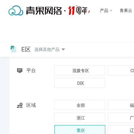
产品
青果云
E区
快速配置
批量购买
选择其他产品
汇聚全国各省份拨号VP
平台
混拨专区
C
D区
区域
全部
福
浙江
广
重庆
辽