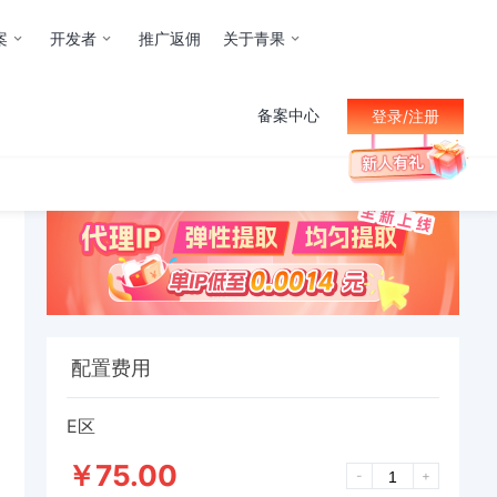
案
开发者
推广返佣
关于青果
备案中心
登录/注册
导出可用资源
配置费用
E区
￥75.00
-
+