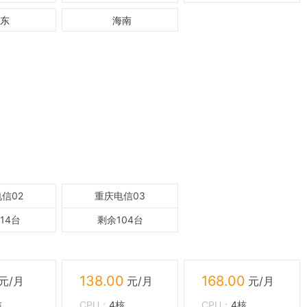
东
海南
信02
重庆电信03
14台
剩余104台
138.00
168.00
核
CPU
4核
CPU
4核