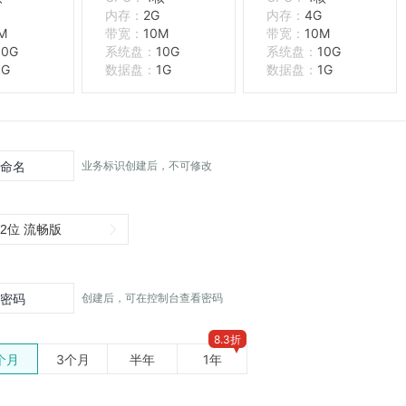
内存
2G
内存
4G
M
带宽
10M
带宽
10M
10G
系统盘
10G
系统盘
10G
1G
数据盘
1G
数据盘
1G
业务标识创建后，不可修改
命名
创建后，可在控制台查看密码
密码
8.3折
个月
3个月
半年
1年