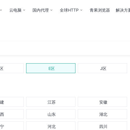
云电脑
国内代理
全球HTTP
青果浏览器
解决方
S，助力自动化应用长时间运行。
区
E区
J区
建
江苏
安徽
西
山东
湖北
宁
河北
四川