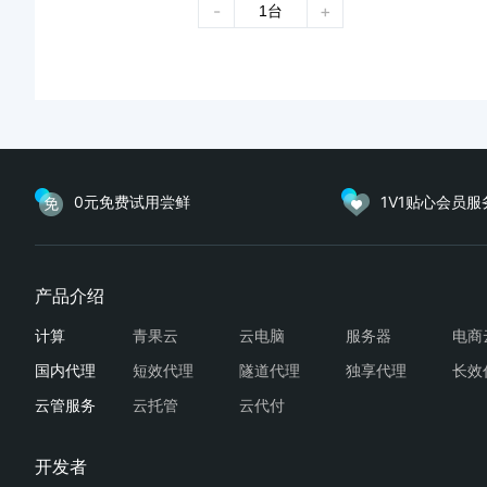
-
+
0元免费试用尝鲜
1V1贴心会员服
青果云
云电脑
服务器
电商
短效代理
隧道代理
独享代理
长效
云托管
云代付