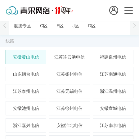
会员名：
混拨专区
C区
E区
J区
D区
国
实名认证
未实名认证
线路
内
充值
代
安徽黄山电信
江苏连云港电信
福建泉州电信
订单管理
理
山东烟台电信
江苏扬州电信
江苏南通电信
进入控制台
短效代理
江苏泰州电信
江苏无锡电信
浙江温州电信
隧道代理
退出
安徽池州电信
江苏徐州电信
安徽宣城电信
独享代理
浙江嘉兴电信
安徽淮北电信
江苏南京电信
长效代理