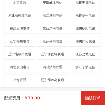
北京联通
安徽蚌埠电信
福建宁德电信
河北石家庄电信
浙江湖州电信
福建福州电信
福建三明电信
陕西渭南电信
四川德阳电信
规格
辽宁锦州电信
江苏苏州电信
四川广元联通
系统版本
辽宁省锦州联通
辽宁省盘锦联通
江苏盐城电信
一型 8 2核 0.50G
系统类别
河北唐山电信
四川泸州联通
浙江宁波电信
Win 7 32位 流畅版
二型 11 2核 1G
上海联通
辽宁葫芦岛联通
三型 14 4核 2G
Windows
Win XP
可用区
四型 17 4核 4G
Win 2003
Centos
配置费用：
￥
70.00
确认订单
屯溪区