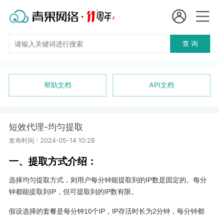
会员名：
查 询
国
实名认证
未实名认证
内
充值
帮助文档
API文档
代
订单管理
理
短效代理-均匀提取
进入控制台
短效代理
发布时间 : 2024-05-14 10:28
一、提取方式介绍：
隧道代理
退出
选择均匀提取方式，则用户每分钟能提取到的IP数是固定的。每分
独享代理
钟都能提取到IP，但可提取到的IP数有限。
长效代理
假设选择的套餐是每分钟10个IP，IP存活时长为2分钟，每分钟都