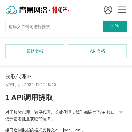
会员名：
查 询
国
实名认证
未实名认证
内
充值
帮助文档
API文档
代
订单管理
理
获取代理IP
进入控制台
短效代理
发布时间 : 2022-11-19 15:40
1 API调用提取
隧道代理
退出
独享代理
对于短效代理、独享代理、长效代理，我们都提供了API接口，方
便开发者批量获取代理IP。
长效代理
接口返回数据的格式支持文本、json、xml。