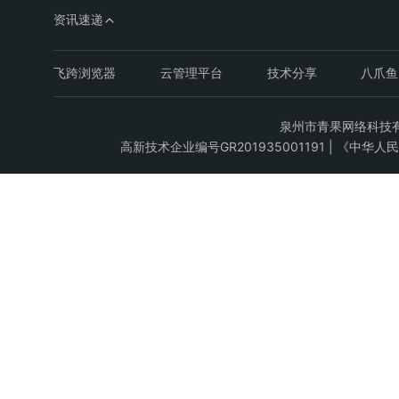
资讯速递
飞跨浏览器
云管理平台
技术分享
八爪鱼
泉州市青果网络科技有限公司C
高新技术企业编号GR201935001191 | 《中华