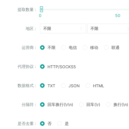
提取数量 :
0
50
地区 :
运营商 :
不限
电信
移动
联通
代理协议 :
HTTP/SOCKS5
数据格式 :
TXT
JSON
HTML
分隔符 :
回车换行(\r\n)
回车(\r)
换行(\n)
是否去重 :
否
是