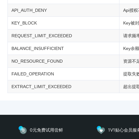
API_AUTH_DENY
Api授
KEY_BLOCK
Key被
REQUEST_LIMIT_EXCEEDED
请求频
BALANCE_INSUFFICIENT
Key余
NO_RESOURCE_FOUND
资源不
FAILED_OPERATION
提取失
EXTRACT_LIMIT_EXCEEDED
超出提
0元免费试用尝鲜
1V1贴心会员服