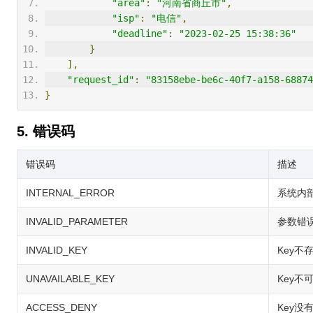
"area"
:
"河南省商丘市"
,
"isp"
:
"电信"
,
"deadline"
:
"2023-02-25 15:38:36"
}
],
"request_id"
:
"83158ebe-be6c-40f7-a158-6887
}
5. 错误码
错误码
描述
INTERNAL_ERROR
系统内
INVALID_PARAMETER
参数错
INVALID_KEY
Key不
UNAVAILABLE_KEY
Key不
ACCESS_DENY
Key没