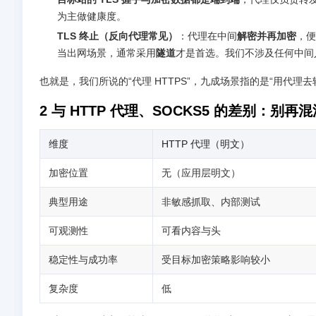
为主做健康度。
TLS 终止（反向代理常见）
：代理在中间
解密并再加密
，便
当出网场景，通常采用
隧道
才是首选。我们不涉及任何中间
也就是，我们所说的“代理 HTTPS”，九成场景指的是“用代理去
2 与 HTTP 代理、SOCKS5 的差别：别再
维度
HTTP 代理（明文）
加密位置
无（应用层明文）
典型用途
非敏感抓取、内部测试
可观测性
可看内容与头
稳定性与成功率
受目标加密策略影响较小
复杂度
低