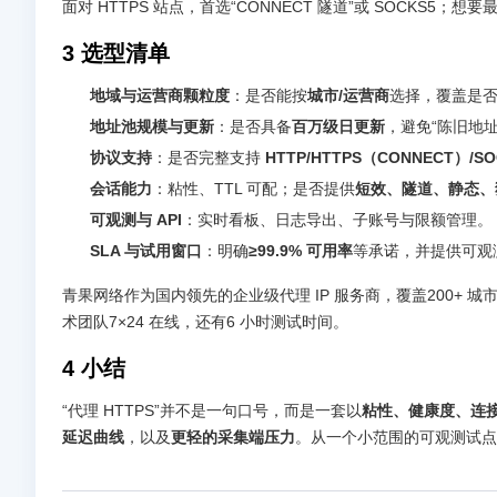
面对 HTTPS 站点，首选“CONNECT 隧道”或 SOCKS5；
3 选型清单
地域与运营商颗粒度
：是否能按
城市/运营商
选择，覆盖是
地址池规模与更新
：是否具备
百万级日更新
，避免“陈旧地
协议支持
：是否完整支持
HTTP/HTTPS（CONNECT）/SO
会话能力
：粘性、TTL 可配；是否提供
短效、隧道、静态、
可观测与 API
：实时看板、日志导出、子账号与限额管理。
SLA 与试用窗口
：明确
≥99.9% 可用率
等承诺，并提供可观测
青果网络作为国内领先的企业级代理 IP 服务商，覆盖200+ 城
术团队7×24 在线，还有6 小时测试时间。
4 小结
“代理 HTTPS”并不是一句口号，而是一套以
粘性、健康度、连
延迟曲线
，以及
更轻的采集端压力
。从一个小范围的可观测试点