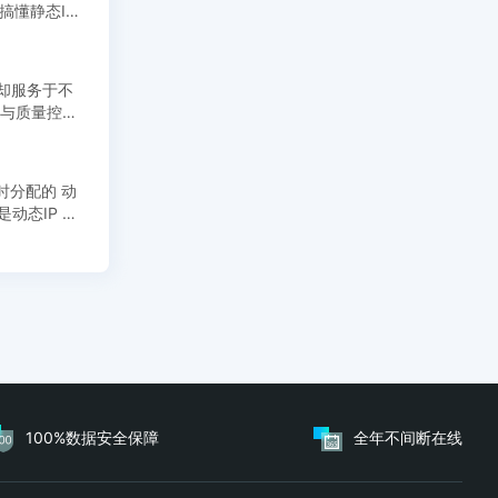
，却服务于不
换与质量控
时分配的 动
100%数据安全保障
全年不间断在线