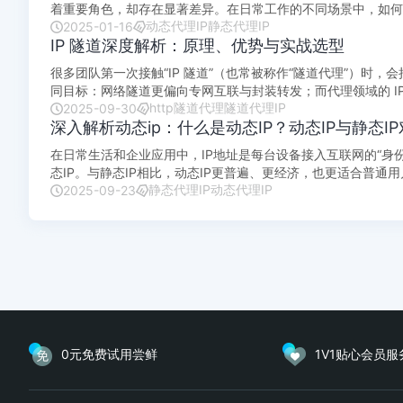
着重要角色，却存在显著差异。在日常工作的不同场景中，如何正确选择两者，才能更
动态代理IP
静态代理IP
和动态IP的主要区别...
2025-01-16
IP 隧道深度解析：原理、优势与实战选型
很多团队第一次接触“IP 隧道”（也常被称作“隧道代理”）时，会
同目标：网络隧道更偏向专网互联与封装转发；而代理领域的 IP
http隧道代理
隧道代理IP
制“藏在门后”...
2025-09-30
深入解析动态ip：什么是动态IP？动态IP与静态I
在日常生活和企业应用中，IP地址是每台设备接入互联网的“身
态IP。与静态IP相比，动态IP更普遍、更经济，也更适合普通用户和一些
静态代理IP
动态代理IP
态I...
2025-09-23
0元免费试用尝鲜
1V1贴心会员服