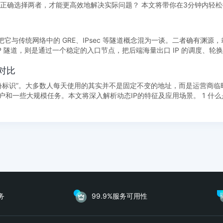
高效地解决实际问题？ 本文将带你在3分钟内轻松搞懂静态IP
把它与传统网络中的 GRE、IPsec 等隧道概念混为一谈。二者确有渊源
 隧道，则是通过一个稳定的入口节点，把后端海量出口 IP 的调度、轮
P对比
份标识”。大多数人每天使用的其实并不是固定不变的地址，而是运营商临
大规模任务。本文将深入解析动态IP的特征及应用场景。 1 什么是动态IP 动
务
99.9%服务可用性