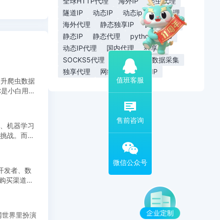
全球HTTP代理
海外IP
爬虫代理
隧道IP
动态IP
动态ip
隧道代理
海外代理
静态独享IP
长效代理IP
静态IP
静态代理
python代理ip
动态IP代理
国内代理
独享IP
SOCKS5代理
代理设置
数据采集
独享代理
网络协议
长效IP
提升爬虫数据
你是小白用户
扫码添加专属客服
、机器学习
挑战。而代
开发者、数
从购买渠道、
网世界里扮演