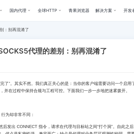
国内代理
全球HTTP
青果浏览器
解决方案
开发
的差别：别再混淆了
、SOCKS5代理的差别：别再混淆了
 S 就完了”。其实不然。我们真正关心的是：当你的客户端需要访问一个启用了 
，并在过程中保持合规与工程可控。下面我们一步一步地把迷雾拨开。
近，行为却非常不同：
后发出 CONNECT 指令，请求在代理与目标站之间“打个洞”。自此之
发。优点是私密性强、兼容面广；缺点是代理对业务层可观测性较弱，需