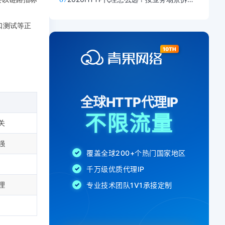
口测试等正
关
强
理