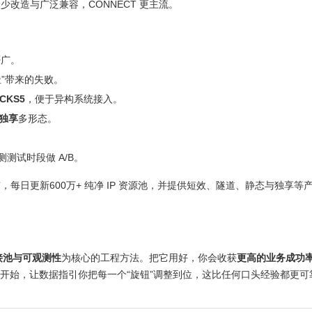
想要最少改造与广泛兼容，CONNECT 更主流。
否广。
址”带来的失败。
CKS5
，便于异构系统接入。
独享
多形态。
测试时段做 A/B。
市，每日更新600万+ 纯净 IP 资源池，并提供短效、隧道、静态与独享等
接池与可观测性
为核心的工程方法。把它用好，你会收获
更高的业务成功
开始，让数据指引你把每一个“旋钮”调整到位，这比任何口头经验都更可