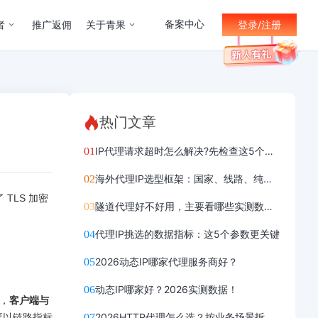
备案中心
者
推广返佣
关于青果
登录/注册
热门文章
IP代理请求超时怎么解决?先检查这5个位置
海外代理IP选型框架：国家、线路、纯净度
TLS 加密
隧道代理好不好用，主要看哪些实测数据？
代理IP挑选的数据指标：这5个参数更关键
2026动态IP哪家代理服务商好？
动态IP哪家好？2026实测数据！
后，
客户端与
2026HTTP代理怎么选？按业务场景拆解选型判断
要以链路指标