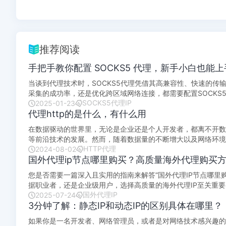
推荐阅读
手把手教你配置 SOCKS5 代理，新手小白也能
当谈到代理技术时，SOCKS5代理凭借其高兼容性、快速的
采集的成功率，还是优化跨区域网络连接，都需要配置SOCKS
SOCKS5代理IP
第一次接触代理，还是需要优化...
2025-01-23
代理http的是什么，有什么用
在数据驱动的世界里，无论是企业还是个人开发者，都离不开数
等前沿技术的发展。然而，随着数据量的不断增大以及网络环境
HTTP代理
2024-08-02
理HTTP在当中扮演了重要的角色。 ...
国外代理ip节点哪里购买？高质量海外代理购买
您是否需要一篇深入且实用的指南来解答“国外代理IP节点哪里
据职业者，还是企业级用户，选择高质量的海外代理IP至关重
国外代理IP
选择要点和使用方法等方面为您详...
2025-07-24
3分钟了解：静态IP和动态IP的区别具体在哪里？
如果你是一名开发者、网络管理员，或者是对网络技术感兴趣的小伙