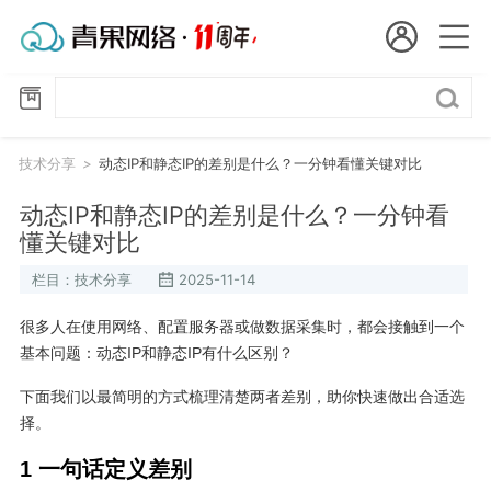
会员名：
技
国
术
分
实名认证
未实名认证
内
享
技术分享
>
动态IP和静态IP的差别是什么？一分钟看懂关键对比
充值
代
动态IP和静态IP的差别是什么？一分钟看
懂关键对比
订单管理
理
栏目：技术分享
2025-11-14
进入控制台
短效代理
很多人在使用网络、配置服务器或做数据采集时，都会接触到一个
基本问题：动态IP和静态IP有什么区别？
隧道代理
退出
下面我们以最简明的方式梳理清楚两者差别，助你快速做出合适选
独享代理
择。
1 一句话定义差别
长效代理