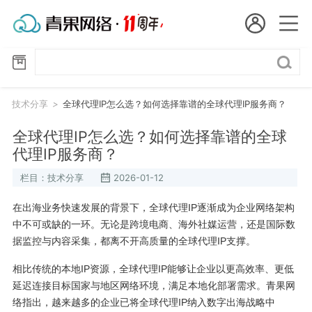
会员名：
技
国
术
分
实名认证
未实名认证
内
享
技术分享
>
全球代理IP怎么选？如何选择靠谱的全球代理IP服务商？
充值
代
全球代理IP怎么选？如何选择靠谱的全球
代理IP服务商？
订单管理
理
栏目：技术分享
2026-01-12
进入控制台
短效代理
在出海业务快速发展的背景下，全球代理IP逐渐成为企业网络架构
中不可或缺的一环。无论是跨境电商、海外社媒运营，还是国际数
隧道代理
退出
据监控与内容采集，都离不开高质量的全球代理IP支撑。
独享代理
相比传统的本地IP资源，全球代理IP能够让企业以更高效率、更低
延迟连接目标国家与地区网络环境，满足本地化部署需求。青果网
长效代理
络指出，越来越多的企业已将全球代理IP纳入数字出海战略中