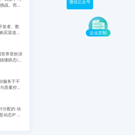
挑战。而代
开发者、数
从购买渠道、
网世界里扮演
，却服务于不
换与质量控
时分配的 动