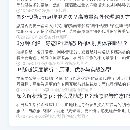
等前沿技术的发展。然而，随着数据量的不断增大以及网络环境
HTTP代理
2024-08-02
理HTTP在当中扮演了重要的角色。 ...
国外代理ip节点哪里购买？高质量海外代理购买
您是否需要一篇深入且实用的指南来解答“国外代理IP节点哪里
据职业者，还是企业级用户，选择高质量的海外代理IP至关重
国外代理IP
选择要点和使用方法等方面为您详...
2025-07-24
3分钟了解：静态IP和动态IP的区别具体在哪里？
如果你是一名开发者、网络管理员，或者是对网络技术感兴趣的小伙
着重要角色，却存在显著差异。在日常工作的不同场景中，如何正确选择两者，才能更
动态代理IP
静态代理IP
和动态IP的主要区别...
2025-01-16
IP 隧道深度解析：原理、优势与实战选型
很多团队第一次接触“IP 隧道”（也常被称作“隧道代理”）时，会
同目标：网络隧道更偏向专网互联与封装转发；而代理领域的 IP
http隧道代理
隧道代理IP
制“藏在门后”...
2025-09-30
深入解析动态ip：什么是动态IP？动态IP与静态I
在日常生活和企业应用中，IP地址是每台设备接入互联网的“身
态IP。与静态IP相比，动态IP更普遍、更经济，也更适合普通用户和一些
静态代理IP
动态代理IP
态I...
2025-09-23