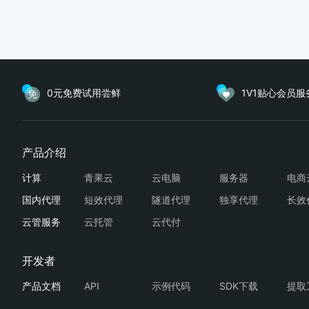
0元免费试用尝鲜
1V1贴心会员服
青果云
云电脑
服务器
电商
短效代理
隧道代理
独享代理
长效
云托管
云代付
API
示例代码
SDK下载
提取