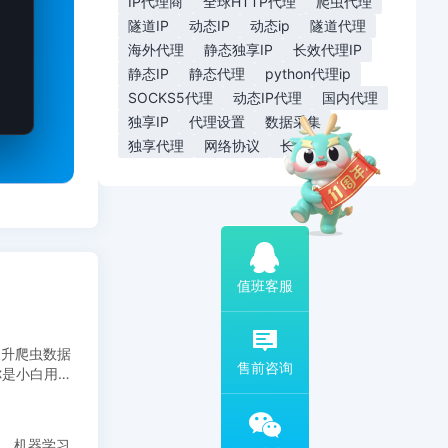
IP代理商
全球HTTP代理
爬虫代理
隧道IP
动态IP
动态ip
隧道代理
海外代理
静态独享IP
长效代理IP
静态IP
静态代理
python代理ip
SOCKS5代理
动态IP代理
国内代理
独享IP
代理设置
数据采集
独享代理
网络协议
长效IP
扫码添加专属客服
提升爬虫数据
你是小白用户
、机器学习