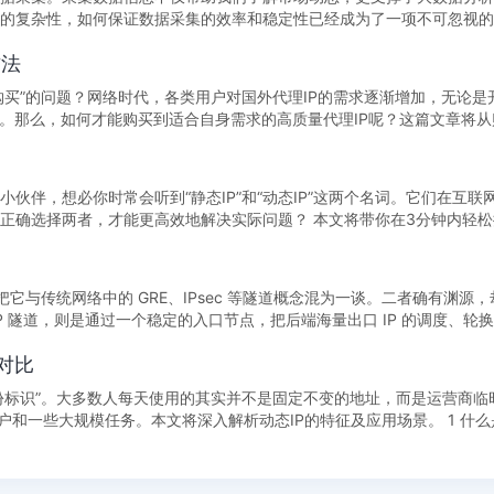
的复杂性，如何保证数据采集的效率和稳定性已经成为了一项不可忽视的
方法
购买”的问题？网络时代，各类用户对国外代理IP的需求逐渐增加，无论是
要。那么，如何才能购买到适合自身需求的高质量代理IP呢？这篇文章将
伴，想必你时常会听到“静态IP”和“动态IP”这两个名词。它们在互联
高效地解决实际问题？ 本文将带你在3分钟内轻松搞懂静态IP
把它与传统网络中的 GRE、IPsec 等隧道概念混为一谈。二者确有渊源
 隧道，则是通过一个稳定的入口节点，把后端海量出口 IP 的调度、轮
P对比
份标识”。大多数人每天使用的其实并不是固定不变的地址，而是运营商临
大规模任务。本文将深入解析动态IP的特征及应用场景。 1 什么是动态IP 动