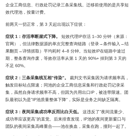
企业工商信息、行政处罚记录三条采集线。迁移前使用的是共享短
效代理池，按量计费。
前两天一切正常，第 3 天起出现以下症状：
症状 1：存活率断崖式下降。
短效代理IP存活 1–30 分钟（来源：
官网），但法律数据源的单次完整查询链路（登录→条件输入→结
果翻页→详情抓取）平均耗时 4–8 分钟。当短效IP在链路中途过
期，整条查询作废，等效存活率从第 1 天的 90%+ 掉到第 3 天的
不足 60%。
症状 2：三条采集线互相”传染”。
裁判文书采集因为请求频率高，
触发目标站点限速；同池的企业工商信息采集和行政处罚记录采
集，虽然自身请求频率不高，但因为共用出口IP，被连带限速。团
队最初以为是”IP池质量整体下降”，实际是业务之间缺乏隔离。
症状 3：夜间采集成功率反而比白天低。
这违反了”夜间流量少、
成功率应该更高”的直觉。后来排查发现，IP池的夜间更新窗口与
团队的夜间采集高峰重合——池在换血，采集在跑，撞到一起了。