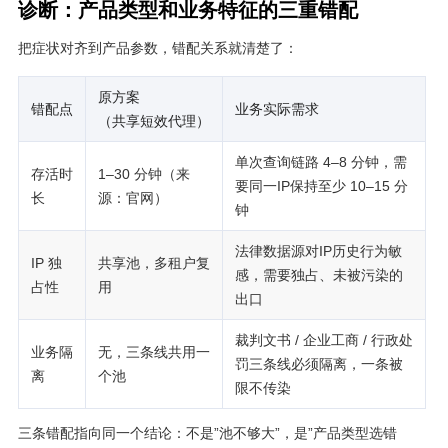
诊断：产品类型和业务特征的三重错配
把症状对齐到产品参数，错配关系就清楚了：
原方案
错配点
业务实际需求
（共享短效代理）
单次查询链路 4–8 分钟，需
存活时
1–30 分钟（来
要同一IP保持至少 10–15 分
长
源：官网）
钟
法律数据源对IP历史行为敏
IP 独
共享池，多租户复
感，需要独占、未被污染的
占性
用
出口
裁判文书 / 企业工商 / 行政处
业务隔
无，三条线共用一
罚三条线必须隔离，一条被
离
个池
限不传染
三条错配指向同一个结论：不是”池不够大”，是”产品类型选错