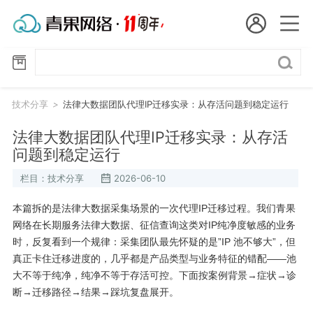
会员名：
技
国
术
分
实名认证
未实名认证
内
享
技术分享
>
法律大数据团队代理IP迁移实录：从存活问题到稳定运行
充值
代
法律大数据团队代理IP迁移实录：从存活
问题到稳定运行
订单管理
理
栏目：技术分享
2026-06-10
进入控制台
短效代理
本篇拆的是法律大数据采集场景的一次代理IP迁移过程。我们青果
网络在长期服务法律大数据、征信查询这类对IP纯净度敏感的业务
隧道代理
退出
时，反复看到一个规律：采集团队最先怀疑的是”IP 池不够大”，但
真正卡住迁移进度的，几乎都是产品类型与业务特征的错配——池
独享代理
大不等于纯净，纯净不等于存活可控。下面按案例背景→症状→诊
断→迁移路径→结果→踩坑复盘展开。
长效代理