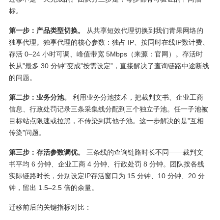
标。
第一步：产品类型切换。
从共享短效代理切换到我们青果网络的
独享代理。独享代理的核心参数：独占 IP、按同时在线IP数计费、
存活 0–24 小时可调、峰值带宽 5Mbps（来源：官网）。存活时
长从”最多 30 分钟”变成”按需设定”，直接解决了查询链路中途断线
的问题。
第二步：业务分池。
利用业务分池技术，把裁判文书、企业工商
信息、行政处罚记录三条采集线分配到三个独立子池。任一子池被
目标站点限速或拉黑，不传染到其他子池。这一步解决的是”互相
传染”问题。
第三步：存活参数调优。
三条线的查询链路时长不同——裁判文
书平均 6 分钟、企业工商 4 分钟、行政处罚 8 分钟。团队按各线
实际链路时长，分别设定IP存活窗口为 15 分钟、10 分钟、20 分
钟，留出 1.5–2.5 倍的余量。
迁移前后的关键指标对比：