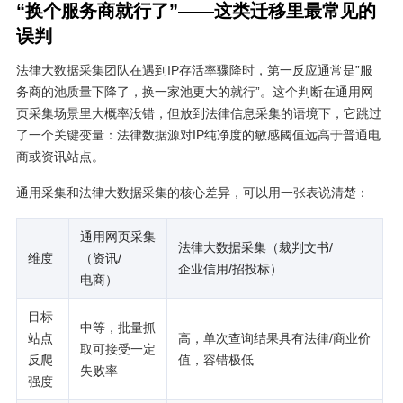
“换个服务商就行了”——这类迁移里最常见的
误判
法律大数据采集团队在遇到IP存活率骤降时，第一反应通常是”服
务商的池质量下降了，换一家池更大的就行”。这个判断在通用网
页采集场景里大概率没错，但放到法律信息采集的语境下，它跳过
了一个关键变量：法律数据源对IP纯净度的敏感阈值远高于普通电
商或资讯站点。
通用采集和法律大数据采集的核心差异，可以用一张表说清楚：
通用网页采集
法律大数据采集（裁判文书/
维度
（资讯/
企业信用/招投标）
电商）
目标
中等，批量抓
站点
高，单次查询结果具有法律/商业价
取可接受一定
反爬
值，容错极低
失败率
强度