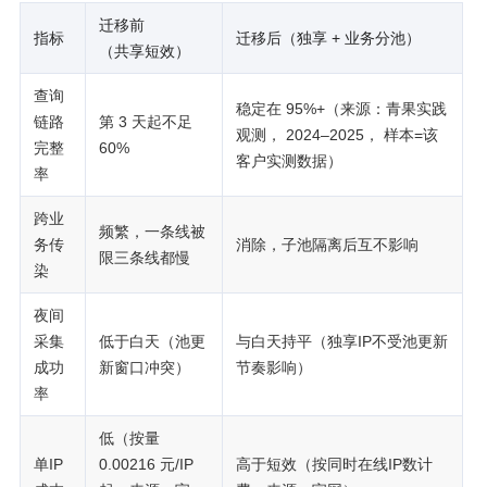
迁移前
指标
迁移后（独享 + 业务分池）
（共享短效）
查询
稳定在 95%+（来源：青果实践
链路
第 3 天起不足
观测， 2024–2025， 样本=该
完整
60%
客户实测数据）
率
跨业
频繁，一条线被
务传
消除，子池隔离后互不影响
限三条线都慢
染
夜间
采集
低于白天（池更
与白天持平（独享IP不受池更新
成功
新窗口冲突）
节奏影响）
率
低（按量
单IP
0.00216 元/IP
高于短效（按同时在线IP数计