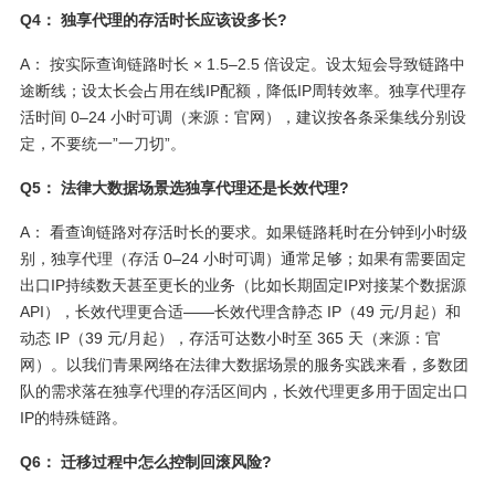
Q4： 独享代理的存活时长应该设多长?
A： 按实际查询链路时长 × 1.5–2.5 倍设定。设太短会导致链路中
途断线；设太长会占用在线IP配额，降低IP周转效率。独享代理存
活时间 0–24 小时可调（来源：官网），建议按各条采集线分别设
定，不要统一”一刀切”。
Q5： 法律大数据场景选独享代理还是长效代理?
A： 看查询链路对存活时长的要求。如果链路耗时在分钟到小时级
别，独享代理（存活 0–24 小时可调）通常足够；如果有需要固定
出口IP持续数天甚至更长的业务（比如长期固定IP对接某个数据源
API），长效代理更合适——长效代理含静态 IP（49 元/月起）和
动态 IP（39 元/月起），存活可达数小时至 365 天（来源：官
网）。以我们青果网络在法律大数据场景的服务实践来看，多数团
队的需求落在独享代理的存活区间内，长效代理更多用于固定出口
IP的特殊链路。
Q6： 迁移过程中怎么控制回滚风险?