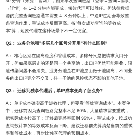
30 分钟（来源：官网），如果单次查询链路（登录→查询→翻页
→详情）在 1–2 分钟内能完成，短效代理可以胜任。但法律数据
源的完整查询链路通常需要 4–8 分钟以上，中途IP过期会导致整
条查询作废，重试成本反而更高。按”每次成功查询的等效成
本”算，短效代理在这种场景下不一定便宜。
Q2： 业务分池和”多买几个账号分开用”有什么区别?
A： 核心区别在隔离粒度和管理成本。多账号只是把请求入口分
开，但如果底层走的还是同一个共享池，出口IP仍然可能重叠，限
速传染问题不会消失。业务分池是在IP池层面做子池隔离，不同业
务的出口IP完全不交叉，任一子池的风控状态不影响其他子池。
Q3： 迁移到独享代理后，单IP成本变高了怎么办?
A： 单IP成本确实高于短效代理，但要看”等效查询成本”。本案例
中，迁移前因为查询链路完整率不足 60%，大量请求需要重试，
把实际成本拉高了；迁移后完整率回到 95%+，重试减少，按成功
查询数计算的等效成本反而下降。建议迁移前先算清楚当前的重试
率和等效成本，再对比独享代理的预期成本。