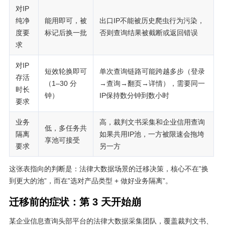
对IP
纯净
能用即可，被
出口IP不能被历史爬虫行为污染，
度要
标记后换一批
否则查询结果被截断或返回错误
求
对IP
短效轮换即可
单次查询链路可能跨越多步（登录
存活
（1–30 分
→查询→翻页→详情），需要同一
时长
钟）
IP保持数分钟到数小时
要求
业务
高，裁判文书采集和企业信用查询
低，多任务共
隔离
如果共用IP池，一方被限速会拖垮
享池可接受
要求
另一方
这张表指向的判断是：法律大数据场景的迁移决策，核心不在”换
到更大的池”，而在”选对产品类型 + 做好业务隔离”。
迁移前的症状：第 3 天开始崩
某企业信息查询头部平台的法律大数据采集团队，覆盖裁判文书、