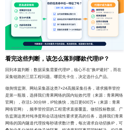
看完这些判断，该怎么落到哪款代理IP？
回到本篇判断：数据采集需要代理IP，核心不在”换IP避封”，而在
采集链路的三层工程问题。哪层先卡住，决定选什么产品。
做舆情监测、网站采集器这类7×24高频采集任务，请求频率管控
是第一瓶颈，选择我们青果网络的国内短效代理（来源：青果网络
官网），存活1-30分钟，IP轮换快，池日更600万+（来源：青果
网络官网），频率管控层的工程需求直接覆盖。做招投标数据、广
告监测这类对纯净度和会话连续性要求更高的任务，选择我们青果
网络的国内隧道代理按每秒请求数计费，每次请求自动切换IP，可
叠加业务分池技术做子池隔离，纯净度和隔离层同时解决。IP总量