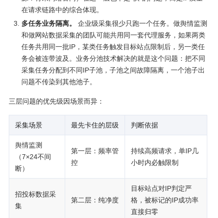
在请求链路中的综合体现。
多任务业务隔离。
企业级采集很少只跑一个任务。做舆情监测
和做网站数据采集的团队可能共用同一套代理服务，如果两类
任务共用同一批IP，某类任务触发目标站点限制后，另一类任
务会被连带波及。业务分池技术解决的就是这个问题：把不同
采集任务分配到不同IP子池，子池之间故障隔离，一个池子出
问题不传染到其他池子。
三层问题的优先级因场景而异：
采集场景
最先卡住的层级
判断依据
舆情监测
第一层：频率管
持续高频请求，单IP几
（7×24不间
控
小时内必触限制
断）
目标站点对IP判定严
招投标数据采
第二层：纯净度
格，被标记的IP成功率
集
直接归零