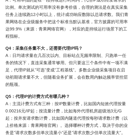
比例。单次测试的可用率没有参考价值，合理的测法是在真实采集
任务上连续跑12小时以上，统计成功响应数除以总请求数。我们青
果网络在企业级服务中把这个标准当默认基准，官方披露的可用率
达99.9%（来源：青果网络官网），对应的是持续运行场景下的工
程指标。
Q4：采集任务量不大，还需要代理IP吗？
A：日均请求量在几百次以内、目标站点无频率限制、只跑单一任
务的情况下，直连采集通常够用。但只要这三个条件中有一项不满
足，代理IP就从”可选”变成”工程基线”。多数企业级采集项目在启
动初期请求量不大，但随着业务扩展，会在数周内触达频率管控层
的瓶颈。
Q5：代理IP的计费方式有哪几种？
A：主流计费方式有三种：按IP数量计费，比如国内短效代理按量
0.00216元/IP起；按流量计费，比如海外代理机房超级池3元/G
起；按并发请求数计费，比如国内隧道代理按每秒请求数计费（以
上价格来源：青果网络官网）。选择哪种计费方式，取决于你的业
务是”请求次数多但单次流量小”还是”请求次数少但单次流量大”。