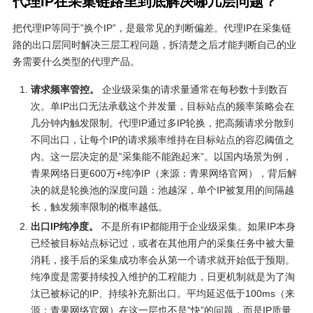
代理IP在采集链路里到底解决哪几层问题？
把代理IP等同于”换个IP”，是最常见的判断偏差。代理IP在采集链
路的出口层同时解决三层工程问题，拆清楚之后才能判断自己的业
务需要什么类型的代理产品。
请求频率管控。
企业级采集的请求量通常在每秒数十到数百
次。单IP出口无法承载这个并发量，目标站点的频率策略会在
几分钟内触发限制。代理IP通过多IP轮换，把高频请求分散到
不同出口，让每个IP的请求频率维持在目标站点的容忍阈值之
内。这一层决定的是”采集能不能跑起来”。以国内场景为例，
青果网络日更600万+纯净IP（来源：青果网络官网），背后解
决的就是轮换池的深度问题：池越深，单个IP被复用的间隔越
长，触发频率限制的概率越低。
出口IP纯净度。
不是所有IP都能用于企业级采集。如果IP本身
已经被目标站点标记过，或者在其他用户的采集任务中被大量
消耗，接手后的采集成功率会从第一个请求就开始低于预期。
纯净度是需要持续投入维护的工程能力，日更机制就是为了淘
汰已被标记的IP、持续补充新出口。平均延迟低于100ms（来
源：青果网络官网）在这一层也不是”快”的问题，而是IP质量