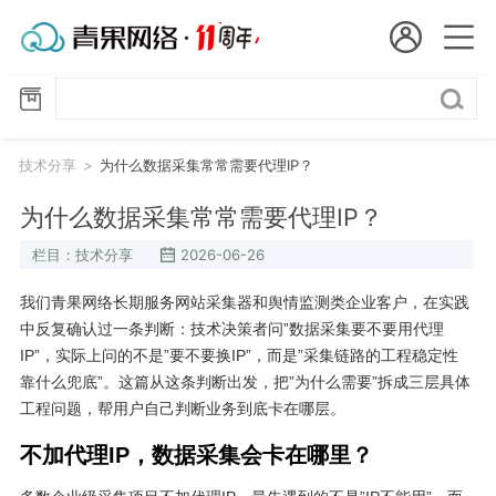
会员名：
技
国
术
分
实名认证
未实名认证
内
享
技术分享
>
为什么数据采集常常需要代理IP？
充值
代
为什么数据采集常常需要代理IP？
订单管理
栏目：技术分享
2026-06-26
理
进入控制台
我们青果网络长期服务网站采集器和舆情监测类企业客户，在实践
短效代理
中反复确认过一条判断：技术决策者问”数据采集要不要用代理
IP”，实际上问的不是”要不要换IP”，而是”采集链路的工程稳定性
隧道代理
退出
靠什么兜底”。这篇从这条判断出发，把”为什么需要”拆成三层具体
工程问题，帮用户自己判断业务到底卡在哪层。
独享代理
不加代理IP，数据采集会卡在哪里？
长效代理