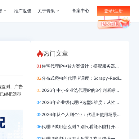
备案中心
者
推广返佣
关于青果
登录/注册
热门文章
住宅代理IP中转方案设计：搭配服务器多设备共享连接
分布式爬虫的代理IP调度：Scrapy-Redis集群实战
情监测、广告
2026年中小企业选代理IP的3个判断标准：门槛低好上手
求已经把选型
2026年企业级代理IP选型5维度：从性能到合规
2026年从个人到企业：代理IP使用场景的3次演进
代理IP试用怎么测？别只看能不能打开网页
代理IP账密认证怎么配置？常见错误一起避开