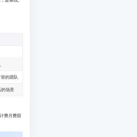
队
扩容的团队
高的场景
道计费月费固