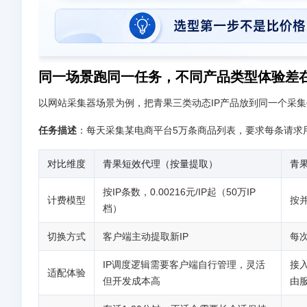
同一场景跑同一任务，不同产品类型体验差
以网站采集器场景为例，把青果三类动态IP产品放到同一个采
任务描述
：每天采集某电商平台5万条商品列表，要求每条请求用
对比维度
青果短效代理（按量提取）
青
按IP条数，0.00216元/IP起（50万IP
计费模型
按并
档）
切换方式
客户端主动提取新IP
每
IP调度逻辑需要客户端自行管理，灵活
接
适配体验
但开发成本高
由