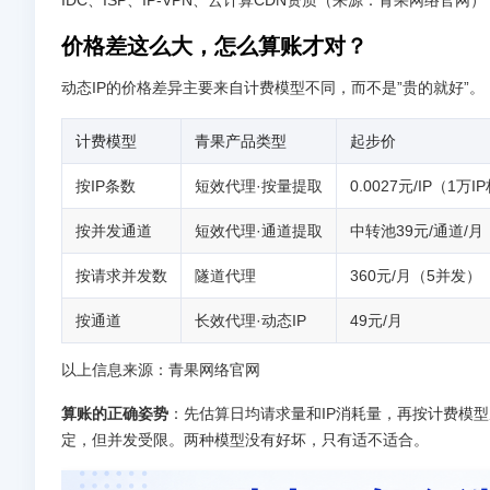
价格差这么大，怎么算账才对？
动态IP的价格差异主要来自计费模型不同，而不是”贵的就好”。
计费模型
青果产品类型
起步价
按IP条数
短效代理·按量提取
0.0027元/IP（1万I
按并发通道
短效代理·通道提取
中转池39元/通道/月
按请求并发数
隧道代理
360元/月（5并发）
按通道
长效代理·动态IP
49元/月
以上信息来源：青果网络官网
算账的正确姿势
：先估算日均请求量和IP消耗量，再按计费模
定，但并发受限。两种模型没有好坏，只有适不适合。