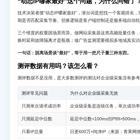
“动态IP哪家最好”这个问题，为什么问错了
技术决策者搜”动态IP哪家最好”，潜台词是想找一个客观排名，
期是否匹配采集节奏、切换逻辑是客户端控制还是服务端自动轮
三个维度的权重因场景而异。做网站采集器这类高频批量任务，存
换时延和故障隔离才是瓶颈；做广告监测需要模拟多地域真实访
一句话：脱离场景谈”最好”，等于用一把尺子量三种东西。
测评数据有用吗？该怎么看？
测评数据不是没用，是大多数测评的测法对企业级采集没有参考
测评常见问题
为什么对企业级采集无效
只测单次请求成功率
企业级采集是连续任务，单次成功率9
只测延迟中位数
延迟中位数<100ms但P99>500
只看IP总量
日更600万+纯净IP（来源：青果网