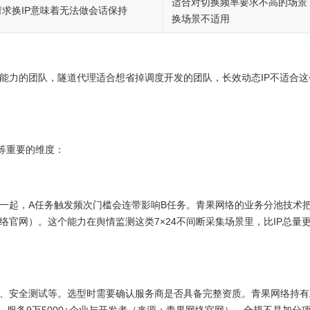
适合对切换频率要求不高的场景
请求换IP意味着无法做会话保持
换场景不适用
能力的团队，隧道代理适合想省掉调度开发的团队，长效动态IP不适合这
同等重要的维度：
在一起，A任务触发频次门槛会连带影响B任务。青果网络的业务分池技术
络官网）。这个能力在舆情监测这类7×24不间断采集场景里，比IP总量
证、安全测试等。选型时需要确认服务商是否具备完整资质。青果网络持有
官网），服务9万5000+企业与开发者（来源：青果网络官网）。合规不是加分