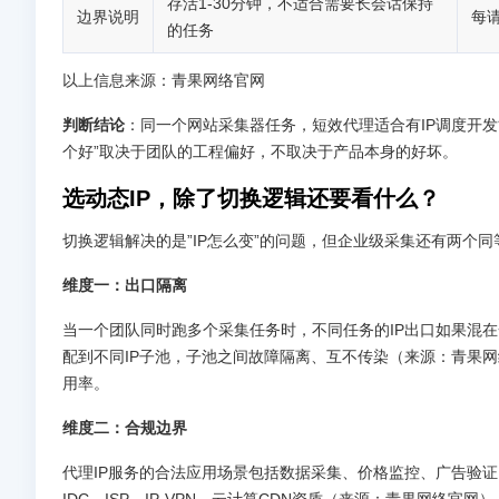
存活1-30分钟，不适合需要长会话保持
边界说明
每
的任务
以上信息来源：青果网络官网
判断结论
：同一个网站采集器任务，短效代理适合有IP调度开发
个好”取决于团队的工程偏好，不取决于产品本身的好坏。
选动态IP，除了切换逻辑还要看什么？
切换逻辑解决的是”IP怎么变”的问题，但企业级采集还有两个
维度一：出口隔离
当一个团队同时跑多个采集任务时，不同任务的IP出口如果混
配到不同IP子池，子池之间故障隔离、互不传染（来源：青果网
用率。
维度二：合规边界
代理IP服务的合法应用场景包括数据采集、价格监控、广告验
IDC、ISP、IP-VPN、云计算CDN资质（来源：青果网络