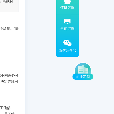
，高频切
扫码添加专属客服
个场景。”哪
把不同任务分
更决定连续可
工信部
项，是基线。