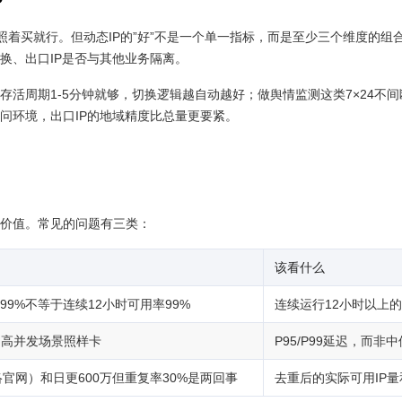
？
照着买就行。但动态IP的”好”不是一个单一指标，而是至少三个维度的组合
换、出口IP是否与其他业务隔离。
活周期1-5分钟就够，切换逻辑越自动越好；做舆情监测这类7×24不
问环境，出口IP的地域精度比总量更要紧。
价值。常见的问题有三类：
该看什么
9%不等于连续12小时可用率99%
连续运行12小时以上
ms，高并发场景照样卡
P95/P99延迟，而非
络官网）和日更600万但重复率30%是两回事
去重后的实际可用IP