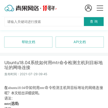
会员名：
查 询
国
实名认证
未实名认证
内
充值
帮助文档
API文档
代
订单管理
理
Ubuntu18.04系统如何用mtr命令检测主机到目标地
进入控制台
址的网络连接
短效代理
发布时间 : 2021-07-29 09:45
隧道代理
退出
在
ubuntu18.04
中如何用
mtr
命令检测主机到目标地址的网络连接
独享代理
呢？本文给出详细说明。
语法：
长效代理
mtr(
选项
)