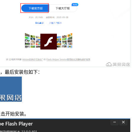
可信认证
会员相关
创宇信用
合同协议
云授权
法律法规
，最后安装包如下：
。
点击开始安装。