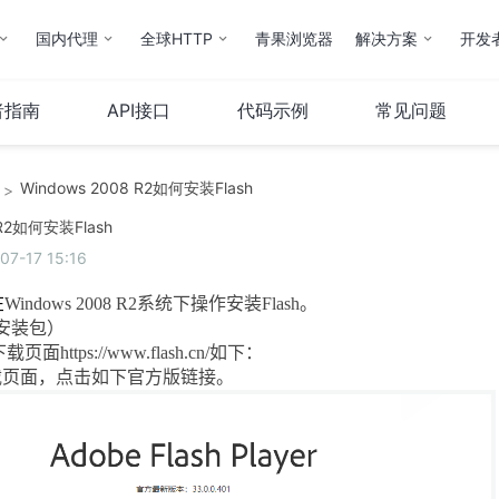
国内代理
全球HTTP
青果浏览器
解决方案
开发
者指南
API接口
代码示例
常见问题
Windows 2008 R2如何安装Flash
>
云计算
服务器
 R2如何安装Flash
-17 15:16
弹性云
服务器托管
云IP
服务器租用
在
Windows 2008 R2
系统下操作安装
Flash
。
操作指南
安装包）
下载页面
https://www.flash.cn/
如下：
载页面，点击如下官方版链接。
云市场
其他
QStack云管系统
备案服务
堡垒机
财务相关