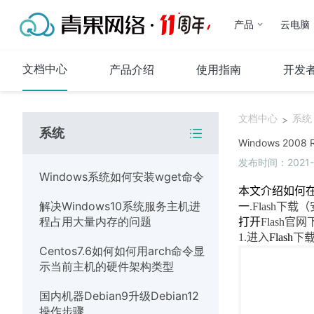
产品
云电脑
文档中心
产品介绍
使用指南
开发
文档中心
系统
>
系统
代理IP
Windows 2008
发布时间：2021-07
产品介绍
Windows系统如何安装wget命令
使用指南
本文介绍如何
解决Windows10系统服务主机进
常见问题
一
.Flash
下载（
程占用大量内存的问题
打开
Flash
官网
代码示例
1.
进入
Flash
下
Centos7.6如何如何用arch命令显
运维指南
示当前主机的硬件架构类型
系统
国内机器Debian9升级Debian12
操作步骤
网络