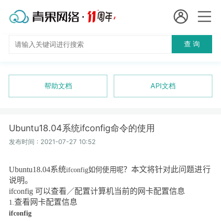
会员名：
查 询
国
实名认证
未实名认证
内
充值
帮助文档
API文档
代
订单管理
理
Ubuntu18.04系统ifconfig命令的使用
进入控制台
短效代理
发布时间 : 2021-07-27 10:52
隧道代理
退出
Ubuntu18.04
系统
？本文将针对此问题进行
ifconfig
如何使用呢
说明。
独享代理
ifconfig
可以查看／配置计算机当前的网卡配置信息
查看网卡配置信息
1.
长效代理
ifconfig