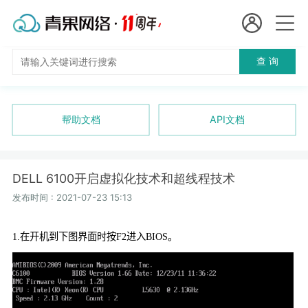
会员名：
查 询
国
实名认证
未实名认证
内
充值
帮助文档
API文档
代
订单管理
理
DELL 6100开启虚拟化技术和超线程技术
进入控制台
短效代理
发布时间 : 2021-07-23 15:13
隧道代理
退出
1.
在开机到下图界面时按
F2
进入
BIOS
。
独享代理
长效代理