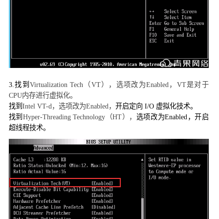
3.
找到
Virtualization Tech
（
VT
），选项改为
Enabled
，
VT
是对于
CPU
内存进行虚拟化。
开
找到
Intel VT-d
，选项改为
Enabled
，
启定向
I/O
虚拟化技术。
找到
Hyper-Threading Technology
（
HT
），
选项改为
Enabled
，开启
超线程技术。