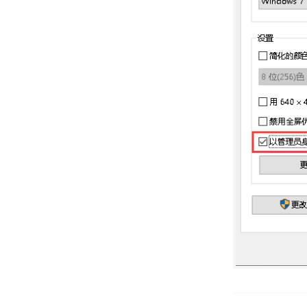
装bacula
Debian系统如何安装跟使用
tcping命令
解决Centos系统使用yum
update命令报错的问题
Ubuntu查看命令历史中使用频率
最高的前五个命令
Ubuntu18.04系统中如何安装系
统进程栈追踪工具pstack
Ubuntu18.04系统中如何安装x系
统交互工具
Ubuntu18.04更新指定Linux内核
版本
Windows7系统如何解决宽带连接