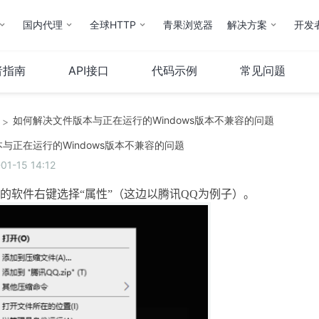
国内代理
全球HTTP
青果浏览器
解决方案
开发
者指南
API接口
代码示例
常见问题
如何解决文件版本与正在运行的Windows版本不兼容的问题
>
云计算
服务器
与正在运行的Windows版本不兼容的问题
-15 14:12
弹性云
服务器托管
云IP
服务器租用
的软件右键选择“属性”（这边以腾讯
QQ
为例子）。
操作指南
云市场
其他
QStack云管系统
备案服务
堡垒机
财务相关