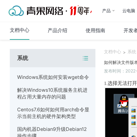
产品
云电脑
文档中心
产品介绍
使用指南
开发
文档中心
系统
>
系统
代理IP
如何解决文件版本
发布时间：2022-01
产品介绍
Windows系统如何安装wget命令
使用指南
1.
选择无法打开
解决Windows10系统服务主机进
常见问题
程占用大量内存的问题
代码示例
Centos7.6如何如何用arch命令显
运维指南
示当前主机的硬件架构类型
系统
国内机器Debian9升级Debian12
操作步骤
网络