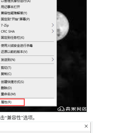
可信认证
会员相关
创宇信用
合同协议
云授权
法律法规
击
“
兼容性
”
选项
。