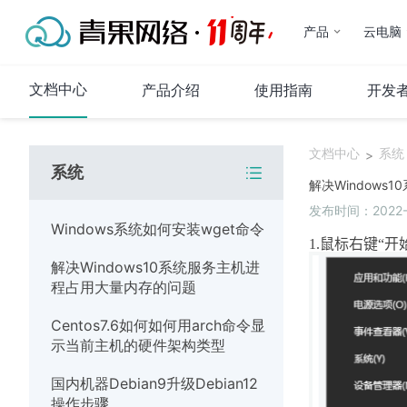
产品
云电脑
文档中心
产品介绍
使用指南
开发
文档中心
系统
>
系统
代理IP
解决Windows1
发布时间：2022-0
产品介绍
Windows系统如何安装wget命令
使用指南
1.
鼠标右键“开
解决Windows10系统服务主机进
常见问题
程占用大量内存的问题
代码示例
Centos7.6如何如何用arch命令显
运维指南
示当前主机的硬件架构类型
系统
国内机器Debian9升级Debian12
操作步骤
网络