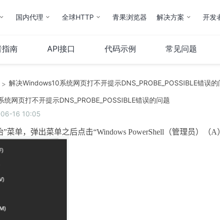
国内代理
全球HTTP
青果浏览器
解决方案
开发
者指南
API接口
代码示例
常见问题
解决Windows10系统网页打不开提示DNS_PROBE_POSSIBLE错误
>
云计算
服务器
0系统网页打不开提示DNS_PROBE_POSSIBLE错误的问题
6-16 10:05
弹性云
服务器托管
云IP
服务器租用
始”菜单，弹出菜单之后点击“
Windows PowerShell
（管理员）（
A
操作指南
云市场
其他
QStack云管系统
备案服务
堡垒机
财务相关