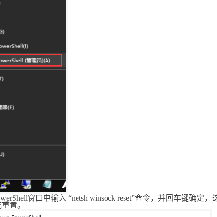
可信认证
会员相关
创宇信用
合同协议
云授权
法律法规
werShell
窗口中输入 “
netsh winsock reset”
命令，并回车键确定，
成重置。