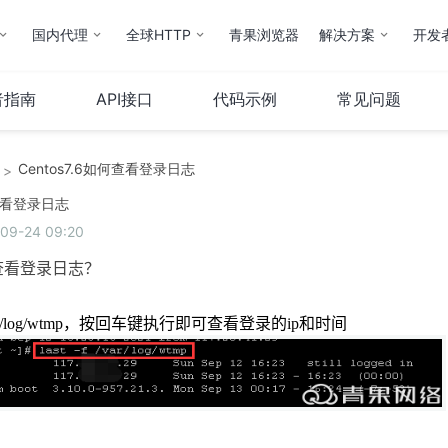
国内代理
全球HTTP
青果浏览器
解决方案
开发
者指南
API接口
代码示例
常见问题
Centos7.6如何查看登录日志
>
云计算
服务器
何查看登录日志
9-24 09:20
弹性云
服务器托管
云IP
服务器租用
查看登录日志？
操作指南
ar/log/wtmp
，按回车键执行即可查看登录的
ip
和时间
云市场
其他
QStack云管系统
备案服务
堡垒机
财务相关