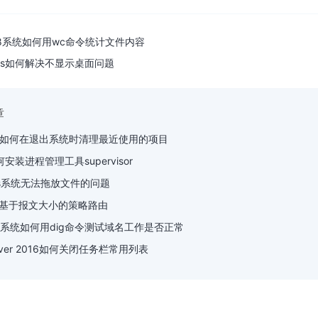
可信认证
会员相关
创宇信用
合同协议
an8系统如何用wc命令统计文件内容
云授权
法律法规
ows如何解决不显示桌面问题
章
 7中如何在退出系统时清理最近使用的项目
如何安装进程管理工具supervisor
ws系统无法拖放文件的问题
基于报文大小的策略路由
8.04系统如何用dig命令测试域名工作是否正常
server 2016如何关闭任务栏常用列表