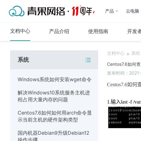
产品
云电脑
文档中心
产品介绍
使用指南
开发
文档中心
系统
>
系统
代理IP
Centos7.6如
发布时间：2021-0
产品介绍
Windows系统如何安装wget命令
使用指南
C
entos7.6
如何
解决Windows10系统服务主机进
常见问题
程占用大量内存的问题
代码示例
1.
输入
last -f /v
Centos7.6如何如何用arch命令显
运维指南
示当前主机的硬件架构类型
系统
国内机器Debian9升级Debian12
操作步骤
网络