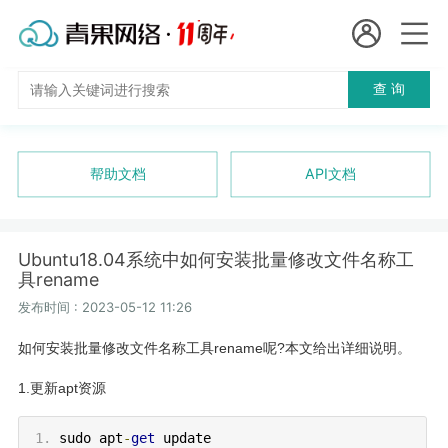
会员名：
查 询
国
实名认证
未实名认证
内
充值
帮助文档
API文档
代
订单管理
理
Ubuntu18.04系统中如何安装批量修改文件名称工
进入控制台
具rename
短效代理
发布时间 : 2023-05-12 11:26
隧道代理
退出
如何安装批量修改文件名称工具rename呢?本文给出详细说明。
独享代理
1.更新apt资源
长效代理
sudo apt
-
get
update