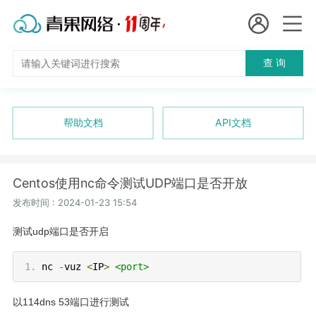
会员名：
查 询
国
实名认证
未实名认证
内
充值
帮助文档
API文档
代
订单管理
理
Centos使用nc命令测试UDP端口是否开放
进入控制台
短效代理
发布时间 : 2024-01-23 15:54
测试udp端口是否开启
隧道代理
退出
nc
-
vuz
<
IP
>
<port>
独享代理
以114dns 53端口进行测试
长效代理