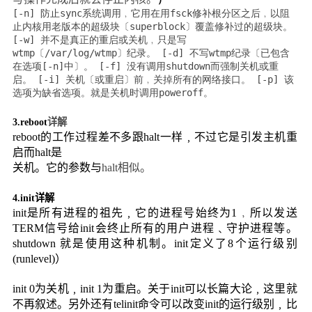
[-n] 防止sync系统调用﹐它用在用fsck修补根分区之后﹐以阻
止内核用老版本的超级块〔superblock〕覆盖修补过的超级块。
[-w] 并不是真正的重启或关机﹐只是写
wtmp〔/var/log/wtmp〕纪录。 [-d] 不写wtmp纪录〔已包含
在选项[-n]中〕。 [-f] 没有调用shutdown而强制关机或重
启。 [-i] 关机〔或重启〕前﹐关掉所有的网络接口。 [-p] 该
选项为缺省选项。就是关机时调用poweroff。
3.
reboot
详解
reboot
的工作过程差不多跟
halt
一样﹐不过它是引发主机重
启而
halt
是
关机。它的参数与
halt
相似。
4.
init
详解
init
是所有进程的祖先﹐它的进程号始终为
1﹐
所以发送
TERM
信号给
init
会终止所有的用户进程﹑守护进程等。
shutdown
就是使用这种机制。
init
定义了
8
个运行级别
(runlevel)
）
init 0
为关机﹐
init 1
为重启。关于
init
可以长篇大论﹐这里就
不再叙述。另外还有
telinit
命令可以改变
init
的运行级别﹐比