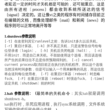
者延迟一定的时间才关机都是可能的﹐还可能重启。这是
由所有进程〔
process
〕都会收到系统所送达的信号
〔
signal
〕决定的。这让像
vi
之类的程序有时间储存目前正
在编辑的文档﹐而像处理邮件〔
mail
〕和新闻〔
news
〕的
程序则可以正常地离开等等
1.
shutdown
参数说明
[-t] 在改变到其它runlevel之前﹐告诉init多久以后关机。
[-r] 重启计算器。 [-k] 并不真正关机﹐只是送警告信号给每
位登录者〔login〕。 [-h] 关机后关闭电源〔halt〕。 [-n]
不用init﹐而是自己来关机。不鼓励使用这个选项﹐而且该选项
所产生的后果往往不总是你所预期得到的。 [-c] cancel
current process取消目前正在执行的关机程序。所以这个选项
当然没有时间参数﹐但是可以输入一个用来解释的讯息﹐而这信息
将会送到每位使用者。 [-f] 在重启计算器〔reboot〕时忽略
fsck。 [-F] 在重启计算器〔reboot〕时强迫fsck。 [-time]
设定关机〔shutdown〕前的时间
最简单的关机命令
：其实
就是调用
2.
halt
参数说明：（
halt
shutdown -h
。
执行时﹐杀死应用进程﹐执行
sync
系统调用﹐文件系统
halt
写操作完成后就会停止内核。
）