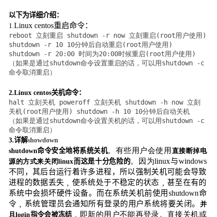
以下为详细介绍：
Linux centos
重启命令：
1.
reboot 立刻重启 shutdown -r now 立刻重启(root用户使用)
shutdown -r 10 10分钟后自动重启(root用户使用)
shutdown -r 20:00 时间为20:00时候重启(root用户使用)
（如果是通过shutdown命令设置重启的话，可以用shutdown -c
命令取消重启）
2.
Linux centos
关机命令：
halt 立刻关机 poweroff 立刻关机 shutdown -h now 立刻
关机(root用户使用) shutdown -h 10 10分钟后自动关机
（如果是通过shutdown命令设置关机的话，可以用shutdown -c
命令取消重启）
3.
详解
showdown
。有些用户会使用
shutdown
命令安全地将系统关机
直接断掉电
。因为
linux
与
windows
源的方式来关闭
linux
而这是十分危险的
不同，其后台运行着许多进程，所以强制关机可能会导致
进程的数据丢失﹐使系统处于不稳定的状态﹐甚至在有的
系统中会损坏硬件设备。而在系统关机前使用
shutdown
命
令﹐系统管理员会通知所有登录的用户系统将要关闭。
并
﹐即新的用户不能再登录。直接关机或
且
login
指令会被冻结