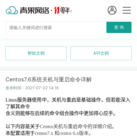
会员名：
查 询
国
实名认证
未实名认证
内
充值
帮助文档
API文档
代
订单管理
理
Centos7.6系统关机与重启命令详解
进入控制台
短效代理
发布时间 : 2021-07-22 14:16
Linux
服务器使用中，关机与重启是基础操作，但若能深入
隧道代理
退出
了解其命令
含义则能够在后续的命令组合操作中更加得心应手。
独享代理
以下内容是关于
Centos
关机与重启命令的详细介绍。
长效代理
本配置适用于
centos7.x
和
centos 6.x
版本。