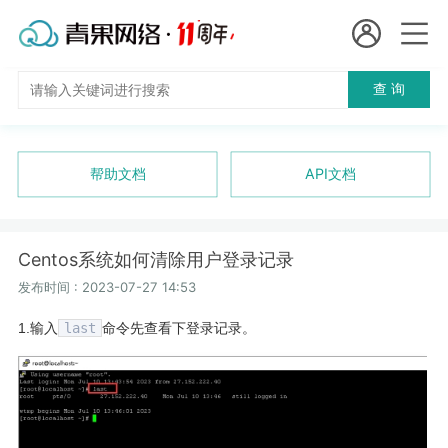
会员名：
查 询
国
实名认证
未实名认证
内
充值
帮助文档
API文档
代
订单管理
理
Centos系统如何清除用户登录记录
进入控制台
短效代理
发布时间 : 2023-07-27 14:53
1.输入
last
命令先查看下登录记录。
隧道代理
退出
独享代理
长效代理