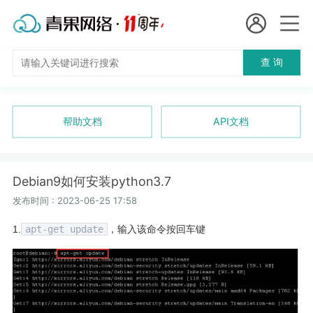
会员名：
查 询
国
实名认证
未实名认证
内
充值
帮助文档
API文档
代
订单管理
理
Debian9如何安装python3.7
进入控制台
短效代理
发布时间 : 2023-06-25 17:58
1.
apt-get update
，输入该命令按回车键
隧道代理
退出
独享代理
长效代理