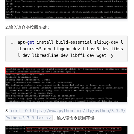
2.输入该命令按回车键：
apt
-
get
install build
-
essential zlib1g
-
dev l
ibncurses5
-
dev libgdbm
-
dev libnss3
-
dev libss
l
-
dev libreadline
-
dev libffi
-
dev wget
-
y
3.
curl -O https://www.python.org/ftp/python/3.7.3/
Python-3.7.3.tar.xz
，输入该命令按回车键