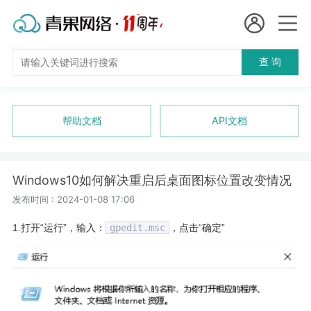
会员名：
查 询
国
实名认证
未实名认证
内
充值
帮助文档
API文档
代
订单管理
理
Windows10如何解决重启后桌面图标位置改变情况
进入控制台
短效代理
发布时间 : 2024-01-08 17:06
1.打开“运行”，输入：
gpedit.msc
，点击“确定”
隧道代理
退出
独享代理
长效代理