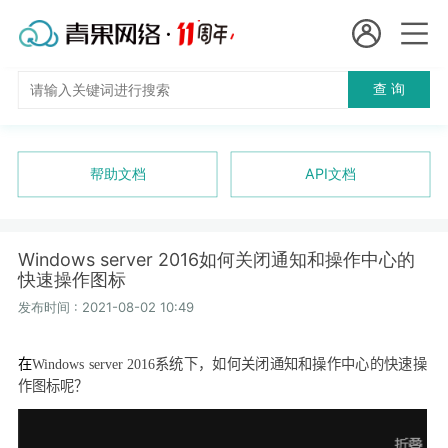
会员名：
查 询
国
实名认证
未实名认证
内
充值
帮助文档
API文档
代
订单管理
理
Windows server 2016如何关闭通知和操作中心的
进入控制台
快速操作图标
短效代理
发布时间 : 2021-08-02 10:49
隧道代理
退出
在
Windows server 2016
系统下，如何关闭通知和操作中心的快速操
独享代理
作图标呢？
长效代理