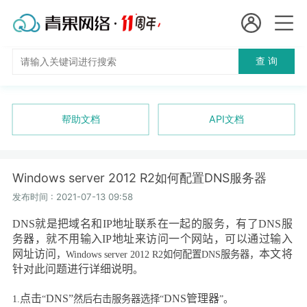
会员名：
查 询
国
实名认证
未实名认证
内
充值
帮助文档
API文档
代
订单管理
理
Windows server 2012 R2如何配置DNS服务器
进入控制台
短效代理
发布时间 : 2021-07-13 09:58
DNS
就是把域名和
IP
地址联系在一起的服务，有了
DNS
服
隧道代理
退出
务器，就不用输入
IP
地址来访问一个网站，可以通过输入
网址访问
本文将
，
Windows server 2012 R2
如何配置
DNS
服务器
，
独享代理
针对此问题进行详细说明
。
长效代理
点击
DNS
”
DNS
管理器
1.
“
然后右击服务器选择“
”。