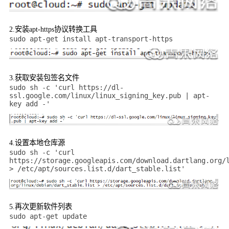
2.
安装
apt-https
协议转换工具
sudo apt-get install apt-transport-https
3.
获取安装包签名文件
sudo sh -c 'curl https://dl-
ssl.google.com/linux/linux_signing_key.pub | apt-
key add -'
4.
设置本地仓库源
sudo sh -c 'curl
https://storage.googleapis.com/download.dartlang.org/
> /etc/apt/sources.list.d/dart_stable.list'
5.
再次更新软件列表
sudo apt-get update