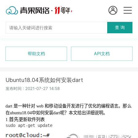
会员名：
查 询
国
实名认证
未实名认证
内
充值
帮助文档
API文档
代
订单管理
理
Ubuntu18.04系统如何安装dart
进入控制台
短效代理
发布时间 : 2021-07-27 14:58
隧道代理
退出
dart
是一种针对
web
和移动设备开发进行了优化的编程语言。那么
在
ubuntu18.04
中如何安装
dart
呢？本文给出详细说明。
独享代理
首先
1.
更新软件列表
sudo apt-get update
长效代理