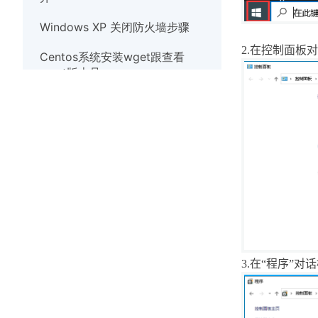
Windows XP 关闭防火墙步骤
2.
在控制面板对
Centos系统安装wget跟查看
wget版本号
Debian系统使用nscd服务清除缓
存
Linux系统实时观察TCP和UDP端
口
Windows10系统出现
werfault.exe错误的解决办法
Windows系统如何安装wget
3.
在“程序”对
Windows XP 关闭防火墙步骤
解决Windows7系统打开应用程序
提示错误代码异常代码40000015