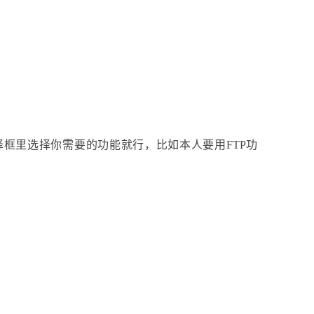
择框里选择你需要的功能就行，比如本人要用
FTP
功
。