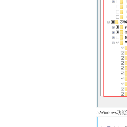
装bacula
Debian系统如何安装跟使用
tcping命令
解决Centos系统使用yum
update命令报错的问题
Ubuntu查看命令历史中使用频率
最高的前五个命令
Ubuntu18.04系统中如何安装系
统进程栈追踪工具pstack
Ubuntu18.04系统中如何安装x系
统交互工具
Ubuntu18.04更新指定Linux内核
版本
5.
Windows
功能
Windows7系统如何解决宽带连接