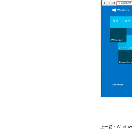
器性能
解决Windows10系统本地用户和
组提示此管理单元不能用于这一
版本的问题
解决Windows10系统设置里的文
字框无法输入任何文字的问题
使用组策略消除Windows7中的搜
索记录
Windows7如何禁用驱动程序签名
强制
火狐浏览器去掉证书验证方法
WindowsServer2012R2防火墙
设置放行远程桌面服务
上一篇：
Window
Ubuntu18.04系统中如何安装文