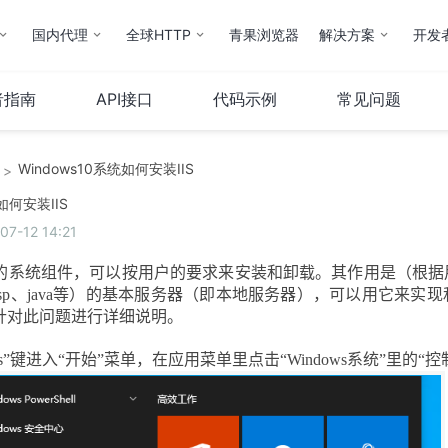
国内代理
全球HTTP
青果浏览器
解决方案
开发
者指南
API接口
代码示例
常见问题
Windows10系统如何安装IIS
>
云计算
服务器
如何安装IIS
-12 14:21
弹性云
服务器托管
云IP
服务器租用
的系统组件，可以按用户的要求来安装和卸载。其作用是（根据
操作指南
sp
、
java
等）的基本服务器（即本地服务器），可以用它来实现
针对此问题进行详细说明
。
s”
键进入“开始”菜单，在应用菜单里点击“
Windows
系统”里的“控
云市场
其他
QStack云管系统
备案服务
堡垒机
财务相关