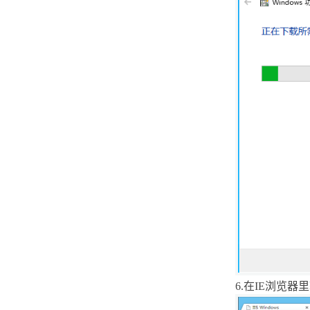
提示错误720问题
Debian海外机器如何测试回程路
由
Windows Modules Installer
Worker导致CPU飙升的解决方法
云主机Centos查看登陆失败的IP
地址及次数统计
Windows10系统打开Edge浏览器
提示Tls安全设置未设置为默认设
置的解决方法
通过ssh远程linux系统服务器
解决Windows10系统新建文件夹
需要刷新才能看到的问题
6.
在
IE
浏览器里
Linux系统使用sar命令来监控机