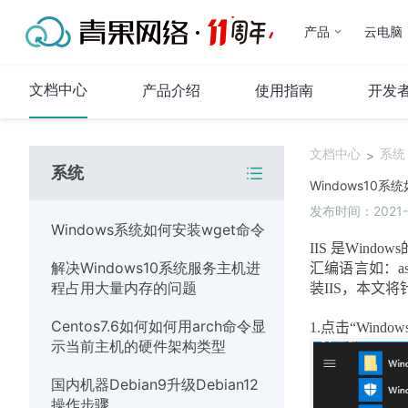
产品
云电脑
文档中心
产品介绍
使用指南
开发
文档中心
系统
>
系统
代理IP
Windows10系统
发布时间：2021-07
产品介绍
Windows系统如何安装wget命令
使用指南
IIS
是
W
indows
解决Windows10系统服务主机进
常见问题
汇编语言如：
a
程占用大量内存的问题
装
IIS
，
本文将
代码示例
Centos7.6如何如何用arch命令显
1.
点击“
Window
运维指南
示当前主机的硬件架构类型
系统
国内机器Debian9升级Debian12
操作步骤
网络