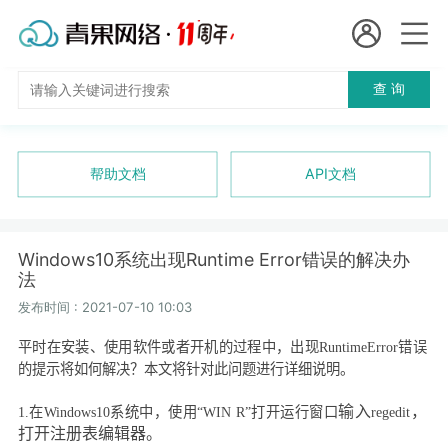
会员名：
查 询
国
实名认证
未实名认证
内
充值
帮助文档
API文档
代
订单管理
理
Windows10系统出现Runtime Error错误的解决办
进入控制台
法
短效代理
发布时间 : 2021-07-10 10:03
隧道代理
退出
平时在安装、使用软件或者开机的过程中，出现
RuntimeError
错误
的提示将如何解决？本文将针对此问题进行详细说明。
独享代理
输入
，
1.
在
Windows10
系统中，使用“
WIN R”
打开运行窗口
regedit
长效代理
打开注册表编辑器。