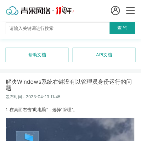
会员名：
查 询
国
实名认证
未实名认证
内
充值
帮助文档
API文档
代
订单管理
理
解决Windows系统右键没有以管理员身份运行的问
进入控制台
题
短效代理
发布时间 : 2023-04-13 11:45
隧道代理
退出
1.在桌面右击“此电脑”，选择“管理”。
独享代理
长效代理