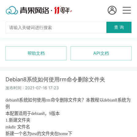
会员名：
查 询
国
实名认证
未实名认证
内
充值
帮助文档
API文档
代
订单管理
理
Debian8系统如何使用rm命令删除文件夹
进入控制台
短效代理
发布时间 : 2021-07-16 17:23
debian8
系统如何使用
rm
命令删除文件夹？本教程以
debian8
系统为
隧道代理
退出
例
本配置适用于
debian8
，
9
版本
独享代理
1.
新建文件夹
mkdir
文件名
长效代理
新建一个名为
test
的文件夹在
home
下