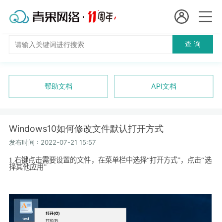
会员名：
查 询
国
实名认证
未实名认证
内
充值
帮助文档
API文档
代
订单管理
理
Windows10如何修改文件默认打开方式
进入控制台
短效代理
发布时间 : 2022-07-21 15:57
1.
右键点击需要设置的文件，在菜单栏中选择“打开方式”，点击“选
隧道代理
退出
择其他应用”
独享代理
长效代理