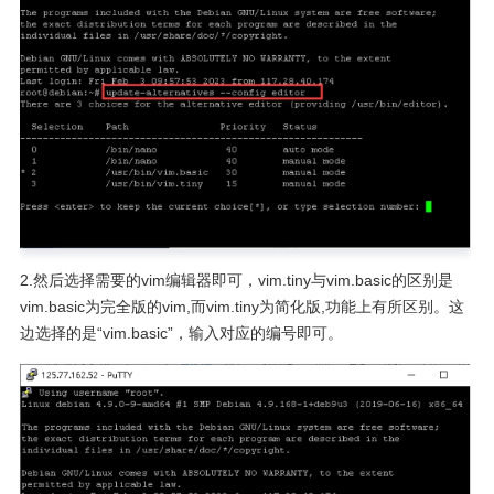
2.然后选择需要的vim编辑器即可，vim.tiny与vim.basic的区别是
vim.basic为完全版的vim,而vim.tiny为简化版,功能上有所区别。这
边选择的是“vim.basic”，输入对应的编号即可。