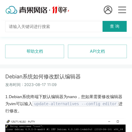
会员名：
查 询
国
实名认证
未实名认证
内
充值
帮助文档
API文档
代
订单管理
理
Debian系统如何修改默认编辑器
进入控制台
短效代理
发布时间 : 2023-08-17 11:09
1.Debian系统终端下默认编辑器为nano，您如果需要修改编辑器
隧道代理
退出
为vim可以输入
update-alternatives --config editor
进
行修改。
独享代理
长效代理