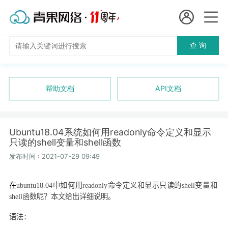
会员名：
查 询
国
实名认证
未实名认证
内
充值
帮助文档
API文档
代
订单管理
理
Ubuntu18.04系统如何用readonly命令定义和显示
进入控制台
只读的shell变量和shell函数
短效代理
发布时间 : 2021-07-29 09:49
隧道代理
退出
在
ubuntu18.04
中如何用
readonly
命令定义和显示只读的
shell
变量和
独享代理
shell
函数呢？本文给出详细说明。
语法
：
长效代理