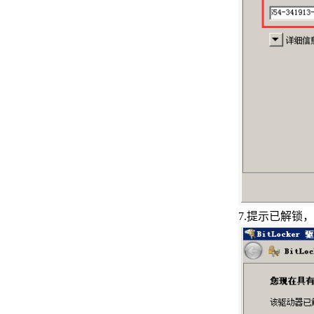
提示错误720问题
Debian海外机器如何测试回程路
由
Windows Modules Installer
Worker导致CPU飙升的解决方法
云主机Centos查看登陆失败的IP
地址及次数统计
Windows10系统打开Edge浏览器
提示Tls安全设置未设置为默认设
置的解决方法
7.
提示已解锁，
通过ssh远程linux系统服务器
解决Windows10系统新建文件夹
需要刷新才能看到的问题
Linux系统使用sar命令来监控机