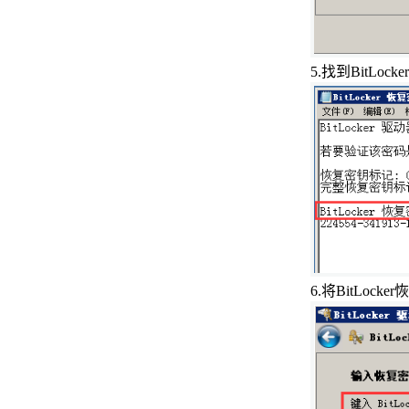
装bacula
Debian系统如何安装跟使用
tcping命令
5.
找到
BitLocker
解决Centos系统使用yum
update命令报错的问题
Ubuntu查看命令历史中使用频率
最高的前五个命令
Ubuntu18.04系统中如何安装系
统进程栈追踪工具pstack
Ubuntu18.04系统中如何安装x系
6.
将
BitLocker
恢
统交互工具
Ubuntu18.04更新指定Linux内核
版本
Windows7系统如何解决宽带连接