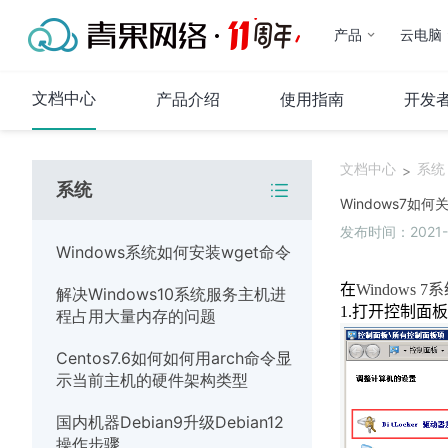
产品
云电脑
文档中心
产品介绍
使用指南
开发
文档中心
系统
>
系统
代理IP
Windows7如何关
发布时间：2021-0
产品介绍
Windows系统如何安装wget命令
使用指南
在
Windows 7
系
解决Windows10系统服务主机进
常见问题
1.
打开控制面板
程占用大量内存的问题
代码示例
Centos7.6如何如何用arch命令显
运维指南
示当前主机的硬件架构类型
系统
国内机器Debian9升级Debian12
操作步骤
网络