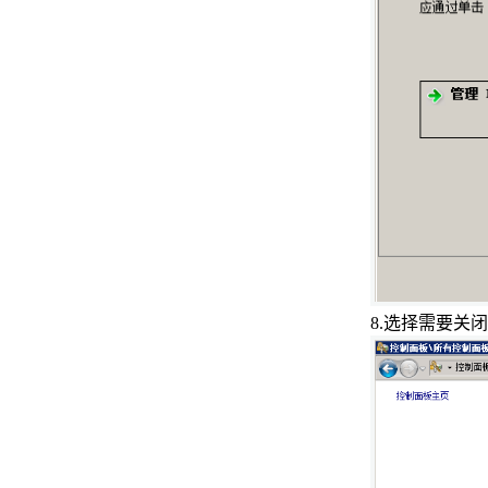
器性能
解决Windows10系统本地用户和
组提示此管理单元不能用于这一
版本的问题
解决Windows10系统设置里的文
字框无法输入任何文字的问题
使用组策略消除Windows7中的搜
索记录
Windows7如何禁用驱动程序签名
强制
8.
选择需要关闭
火狐浏览器去掉证书验证方法
WindowsServer2012R2防火墙
设置放行远程桌面服务
Ubuntu18.04系统中如何安装文