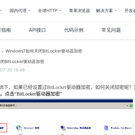
国内代理
全球HTTP
青果浏览器
解决方案
开发
者指南
API接口
代码示例
常见问题
Windows7如何关闭BitLocker驱动器加密
>
云计算
服务器
闭BitLocker驱动器加密
7-30 16:48
弹性云
服务器托管
云IP
服务器租用
统下，如果已经设置过
BitLocker
驱动器加密，如何关闭加密呢？
操作指南
。点击“
BitLocker
驱动器加密”
云市场
其他
QStack云管系统
备案服务
堡垒机
财务相关