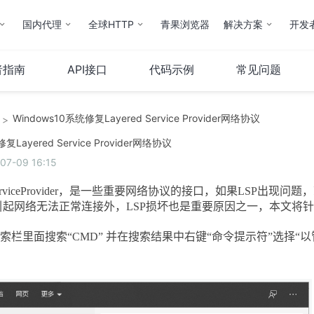
国内代理
全球HTTP
青果浏览器
解决方案
开发
者指南
API接口
代码示例
常见问题
Windows10系统修复Layered Service Provider网络协议
>
云计算
服务器
复Layered Service Provider网络协议
-09 16:15
弹性云
服务器托管
云IP
服务器租用
rviceProvider
，是一些重要网络协议的接口，如果
LSP
出现问题，
操作指南
引起网络无法正常连接外，
LSP
损坏也是重要原因之一，本文将
搜索栏里面搜索“
CMD”
并在搜索结果中右键“命令提示符”选择“以
云市场
其他
QStack云管系统
备案服务
堡垒机
财务相关