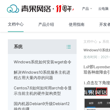
产品
云电脑
文档中心
产品介绍
使用指南
开发
文档中心
系统
>
系统
代理IP
Windows10系统修
发布时间：2021-07
产品介绍
Windows系统如何安装wget命令
使用指南
LsP
即
Layeredse
解决Windows10系统服务主机进
常见问题
现各种故障会
程占用大量内存的问题
代码示例
1.点击左下角
Centos7.6如何如何用arch命令显
运维指南
示当前主机的硬件架构类型
系统
国内机器Debian9升级Debian12
操作步骤
网络