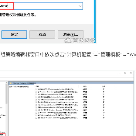
可信认证
会员相关
创宇信用
合同协议
云授权
法律法规
地组策略编辑器窗口
中依次点击“
计算机配置
”
→
“
管理模板
”
→
“
Wi