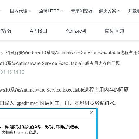
国内代理
全球HTTP
青果浏览器
解决方案
开发
者指南
API接口
代码示例
常见问题
>
云计算
服务器
10系统Antimalware Service Executable进程占用内存的问题
-15 14:12
弹性云
服务器托管
云IP
服务器租用
ws10
系统
Antimalware Service Executable
进程
占用内存的问题
操作指南
口输入“
gpedit.msc
”
然后回车，打开
本地组策略编辑器
。
云市场
其他
QStack云管系统
备案服务
堡垒机
财务相关