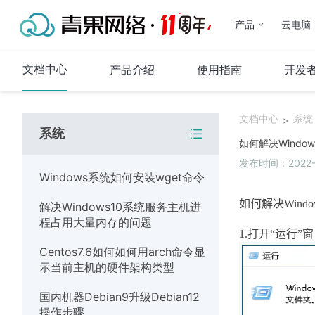
产品
云电脑
文档中心
产品介绍
使用指南
开发
文档中心
系统
>
系统
代理IP
如何解决Windows
发布时间：2022-01
产品介绍
Windows系统如何安装wget命令
使用指南
如何解决
Windo
解决Windows10系统服务主机进
常见问题
程占用大量内存的问题
代码示例
1.
打开“运行”窗
Centos7.6如何如何用arch命令显
运维指南
示当前主机的硬件架构类型
系统
国内机器Debian9升级Debian12
操作步骤
网络