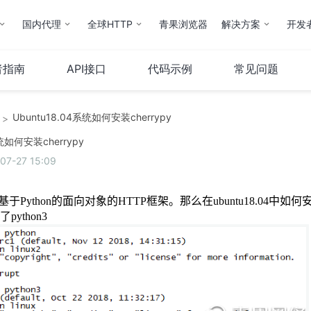
国内代理
全球HTTP
青果浏览器
解决方案
开发
者指南
API接口
代码示例
常见问题
Ubuntu18.04系统如何安装cherrypy
>
云计算
服务器
系统如何安装cherrypy
-27 15:09
弹性云
服务器托管
云IP
服务器租用
基于
Python
的面向对象的
HTTP
框架
。
那么在
ubuntu18.04
中如何
操作指南
了
python3
云市场
其他
QStack云管系统
备案服务
堡垒机
财务相关