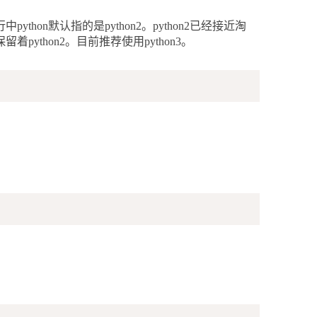
行中
python
默认指的是
python2
。
python2
已经接近淘
保留着
python2
。目前推荐使用
python3
。