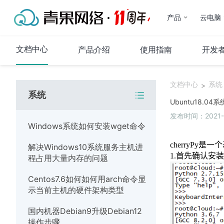
产品
云电脑
文档中心
产品介绍
使用指南
开发
文档中心
系统
>
系统
代理IP
Ubuntu18.04
发布时间：2021-07
产品介绍
Windows系统如何安装wget命令
使用指南
c
herryPy
是一个
解决Windows10系统服务主机进
常见问题
1.
首先
确认安装
程占用大量内存的问题
代码示例
Centos7.6如何如何用arch命令显
运维指南
示当前主机的硬件架构类型
系统
国内机器Debian9升级Debian12
操作步骤
网络