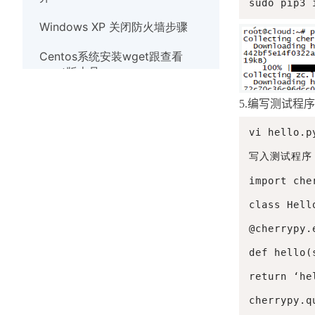
sudo pip3 
Windows XP 关闭防火墙步骤
Centos系统安装wget跟查看
wget版本号
Debian系统使用nscd服务清除缓
5.
编写测试程序
存
vi hello.py
Linux系统实时观察TCP和UDP端
写入测试程序

口
import cher
Windows10系统出现
class Hello
werfault.exe错误的解决办法
@cherrypy.e
Windows系统如何安装wget
def hello(s
Windows XP 关闭防火墙步骤
return ‘hel
解决Windows7系统打开应用程序
cherrypy.q
提示错误代码异常代码40000015