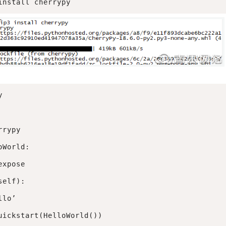
install cherrypy


rypy

World:

xpose

elf):

lo’

uickstart(HelloWorld())