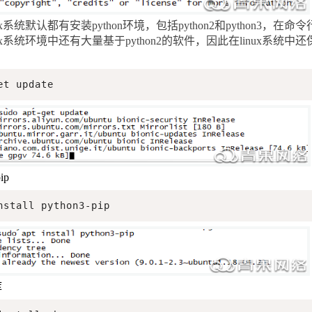
可信认证
会员相关
x
系统默认都有安装
python
环境，包括
python2
和
python3
，在命令
创宇信用
合同协议
x
系统环境中还有大量基于
python2
的软件，因此在
linux
系统中还
云授权
法律法规
et update
ip
nstall python3-pip
库