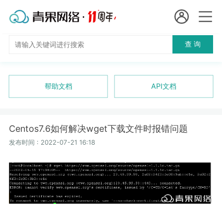
会员名：
查 询
国
实名认证
未实名认证
内
充值
帮助文档
API文档
代
订单管理
理
Centos7.6如何解决wget下载文件时报错问题
进入控制台
短效代理
发布时间 : 2022-07-21 16:18
隧道代理
退出
独享代理
长效代理