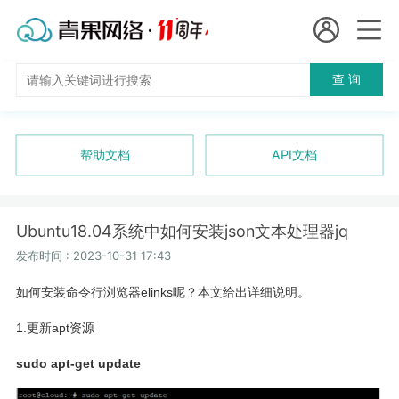
会员名：
查 询
国
实名认证
未实名认证
内
充值
帮助文档
API文档
代
订单管理
理
Ubuntu18.04系统中如何安装json文本处理器jq
进入控制台
短效代理
发布时间 : 2023-10-31 17:43
如何安装命令行浏览器elinks呢？本文给出详细说明。
隧道代理
退出
1.更新apt资源
独享代理
sudo apt-get update
长效代理